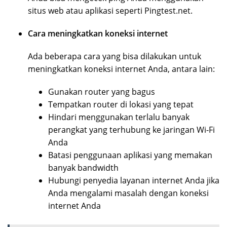
situs web atau aplikasi seperti Pingtest.net.
Cara meningkatkan koneksi internet
Ada beberapa cara yang bisa dilakukan untuk
meningkatkan koneksi internet Anda, antara lain:
Gunakan router yang bagus
Tempatkan router di lokasi yang tepat
Hindari menggunakan terlalu banyak
perangkat yang terhubung ke jaringan Wi-Fi
Anda
Batasi penggunaan aplikasi yang memakan
banyak bandwidth
Hubungi penyedia layanan internet Anda jika
Anda mengalami masalah dengan koneksi
internet Anda