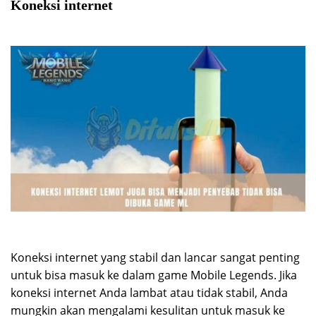
Koneksi internet
Koneksi internet yang stabil dan lancar sangat penting
untuk bisa masuk ke dalam game Mobile Legends. Jika
koneksi internet Anda lambat atau tidak stabil, Anda
mungkin akan mengalami kesulitan untuk masuk ke