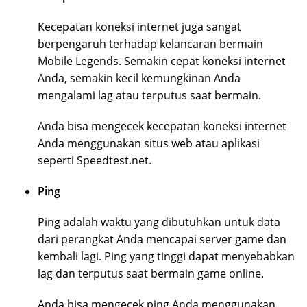
Kecepatan koneksi internet juga sangat
berpengaruh terhadap kelancaran bermain
Mobile Legends. Semakin cepat koneksi internet
Anda, semakin kecil kemungkinan Anda
mengalami lag atau terputus saat bermain.
Anda bisa mengecek kecepatan koneksi internet
Anda menggunakan situs web atau aplikasi
seperti Speedtest.net.
Ping
Ping adalah waktu yang dibutuhkan untuk data
dari perangkat Anda mencapai server game dan
kembali lagi. Ping yang tinggi dapat menyebabkan
lag dan terputus saat bermain game online.
Anda bisa mengecek ping Anda menggunakan