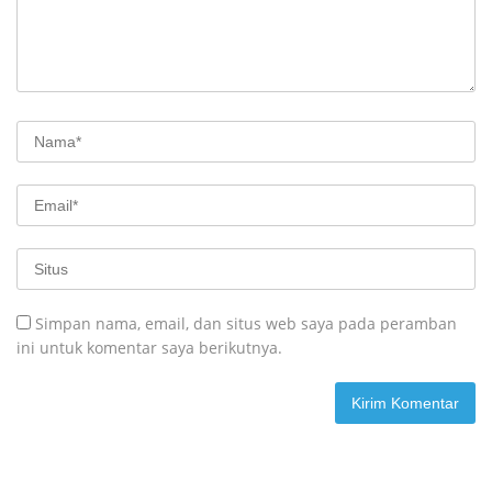
Simpan nama, email, dan situs web saya pada peramban
ini untuk komentar saya berikutnya.