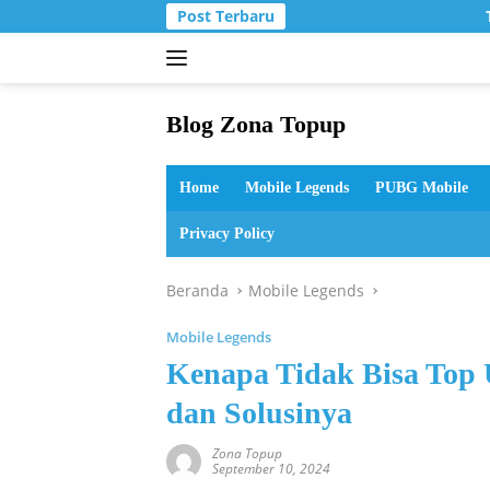
Langsung
Post Terbaru
T
ke
konten
Blog Zona Topup
Tips
dan
Home
Mobile Legends
PUBG Mobile
Trik
bermain
Privacy Policy
game
online
Beranda
Mobile Legends
Mobile Legends
Kenapa Tidak Bisa Top 
dan Solusinya
Zona Topup
September 10, 2024