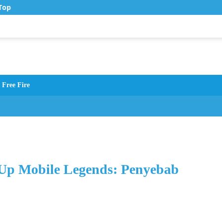
op Up Murah di Zona Topup
Free Fire
Up Mobile Legends: Penyebab