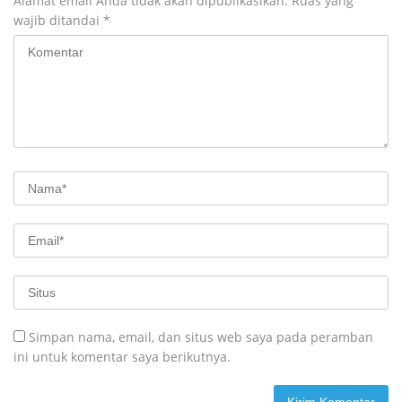
Alamat email Anda tidak akan dipublikasikan.
Ruas yang
wajib ditandai
*
Simpan nama, email, dan situs web saya pada peramban
ini untuk komentar saya berikutnya.