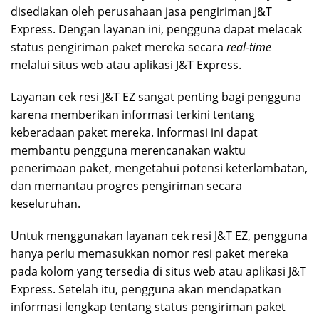
disediakan oleh perusahaan jasa pengiriman J&T
Express. Dengan layanan ini, pengguna dapat melacak
status pengiriman paket mereka secara
real-time
melalui situs web atau aplikasi J&T Express.
Layanan cek resi J&T EZ sangat penting bagi pengguna
karena memberikan informasi terkini tentang
keberadaan paket mereka. Informasi ini dapat
membantu pengguna merencanakan waktu
penerimaan paket, mengetahui potensi keterlambatan,
dan memantau progres pengiriman secara
keseluruhan.
Untuk menggunakan layanan cek resi J&T EZ, pengguna
hanya perlu memasukkan nomor resi paket mereka
pada kolom yang tersedia di situs web atau aplikasi J&T
Express. Setelah itu, pengguna akan mendapatkan
informasi lengkap tentang status pengiriman paket