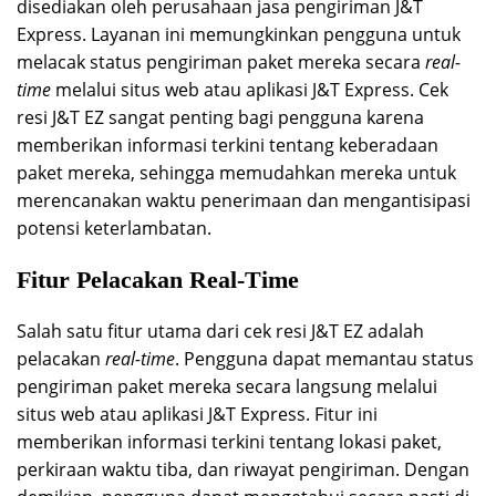
disediakan oleh perusahaan jasa pengiriman J&T
Express. Layanan ini memungkinkan pengguna untuk
melacak status pengiriman paket mereka secara
real-
time
melalui situs web atau aplikasi J&T Express. Cek
resi J&T EZ sangat penting bagi pengguna karena
memberikan informasi terkini tentang keberadaan
paket mereka, sehingga memudahkan mereka untuk
merencanakan waktu penerimaan dan mengantisipasi
potensi keterlambatan.
Fitur Pelacakan Real-Time
Salah satu fitur utama dari cek resi J&T EZ adalah
pelacakan
real-time
. Pengguna dapat memantau status
pengiriman paket mereka secara langsung melalui
situs web atau aplikasi J&T Express. Fitur ini
memberikan informasi terkini tentang lokasi paket,
perkiraan waktu tiba, dan riwayat pengiriman. Dengan