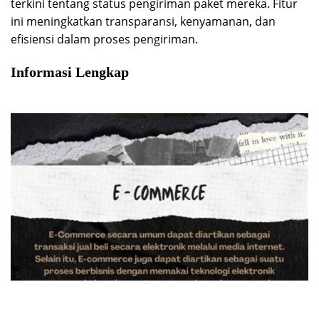
terkini tentang status pengiriman paket mereka. Fitur
ini meningkatkan transparansi, kenyamanan, dan
efisiensi dalam proses pengiriman.
Informasi Lengkap