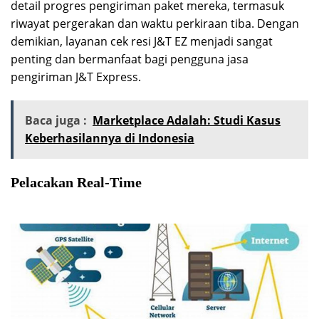
detail progres pengiriman paket mereka, termasuk
riwayat pergerakan dan waktu perkiraan tiba. Dengan
demikian, layanan cek resi J&T EZ menjadi sangat
penting dan bermanfaat bagi pengguna jasa
pengiriman J&T Express.
Baca juga :
Marketplace Adalah: Studi Kasus
Keberhasilannya di Indonesia
Pelacakan Real-Time