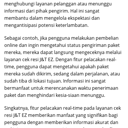
menghubungi layanan pelanggan atau menunggu
informasi dari pihak pengirim. Hal ini sangat
membantu dalam mengelola ekspektasi dan
mengantisipasi potensi keterlambatan.
Sebagai contoh, jika pengguna melakukan pembelian
online dan ingin mengetahui status pengiriman paket
mereka, mereka dapat langsung mengeceknya melalui
layanan cek resi J&T EZ. Dengan fitur pelacakan real-
time, pengguna dapat mengetahui apakah paket
mereka sudah dikirim, sedang dalam perjalanan, atau
sudah tiba di lokasi tujuan. Informasi ini sangat
bermanfaat untuk merencanakan waktu penerimaan
paket dan menghindari kesia-siaan menunggu.
Singkatnya, fitur pelacakan real-time pada layanan cek
resi J&T EZ memberikan manfaat yang signifikan bagi
pengguna dengan memberikan informasi akurat dan