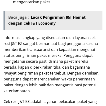
mengantarkan paket.
Baca juga :
Lacak Pengiriman J&T Hemat
dengan Cek J&T Economy
Informasi lengkap yang disediakan oleh layanan cek
resi J&T EZ sangat bermanfaat bagi pengguna karena
memberikan transparansi dan kepastian mengenai
status pengiriman paket mereka. Pengguna dapat
mengetahui secara pasti di mana paket mereka
berada, kapan diperkirakan tiba, dan bagaimana
riwayat pengiriman paket tersebut. Dengan demikian,
pengguna dapat merencanakan waktu penerimaan
paket dengan lebih baik dan mengantisipasi potensi
keterlambatan.
Cek resi J&T EZ adalah layanan pelacakan paket yang