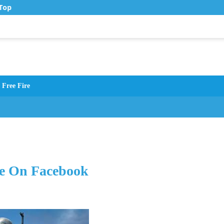
op Up Murah di Zona Topup
Free Fire
le On Facebook