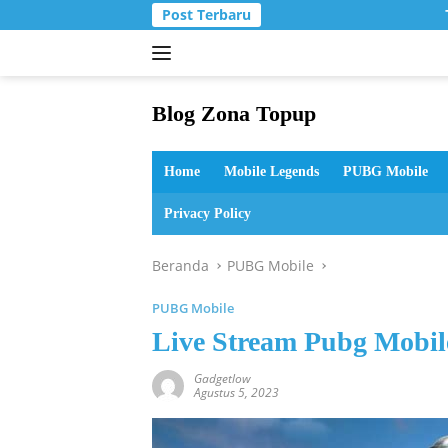
Langsung
Post Terbaru
T
ke
konten
Blog Zona Topup
Tips
dan
Home
Mobile Legends
PUBG Mobile
Trik
bermain
Privacy Policy
game
online
Beranda
PUBG Mobile
PUBG Mobile
Live Stream Pubg Mobi
Gadgetlow
Agustus 5, 2023