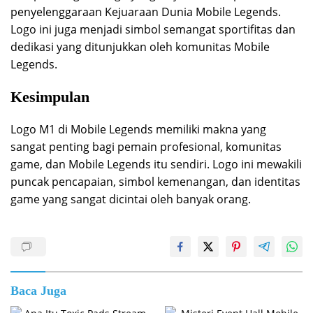
penyelenggaraan Kejuaraan Dunia Mobile Legends.
Logo ini juga menjadi simbol semangat sportifitas dan
dedikasi yang ditunjukkan oleh komunitas Mobile
Legends.
Kesimpulan
Logo M1 di Mobile Legends memiliki makna yang
sangat penting bagi pemain profesional, komunitas
game, dan Mobile Legends itu sendiri. Logo ini mewakili
puncak pencapaian, simbol kemenangan, dan identitas
game yang sangat dicintai oleh banyak orang.
Baca Juga