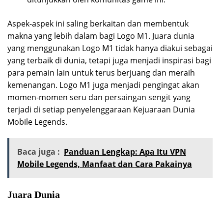
Aspek-aspek ini saling berkaitan dan membentuk
makna yang lebih dalam bagi Logo M1. Juara dunia
yang menggunakan Logo M1 tidak hanya diakui sebagai
yang terbaik di dunia, tetapi juga menjadi inspirasi bagi
para pemain lain untuk terus berjuang dan meraih
kemenangan. Logo M1 juga menjadi pengingat akan
momen-momen seru dan persaingan sengit yang
terjadi di setiap penyelenggaraan Kejuaraan Dunia
Mobile Legends.
Baca juga :
Panduan Lengkap: Apa Itu VPN
Mobile Legends, Manfaat dan Cara Pakainya
Juara Dunia