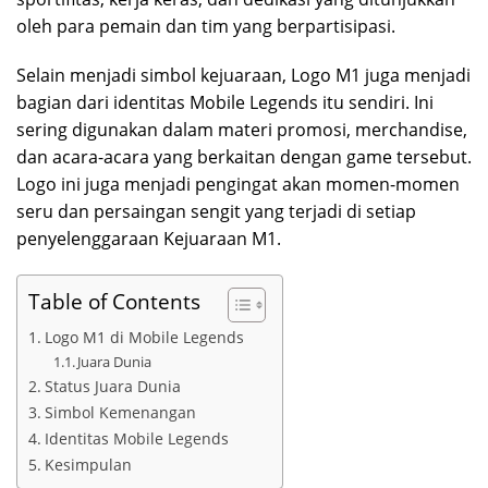
oleh para pemain dan tim yang berpartisipasi.
Selain menjadi simbol kejuaraan, Logo M1 juga menjadi
bagian dari identitas Mobile Legends itu sendiri. Ini
sering digunakan dalam materi promosi, merchandise,
dan acara-acara yang berkaitan dengan game tersebut.
Logo ini juga menjadi pengingat akan momen-momen
seru dan persaingan sengit yang terjadi di setiap
penyelenggaraan Kejuaraan M1.
Table of Contents
Logo M1 di Mobile Legends
Juara Dunia
Status Juara Dunia
Simbol Kemenangan
Identitas Mobile Legends
Kesimpulan