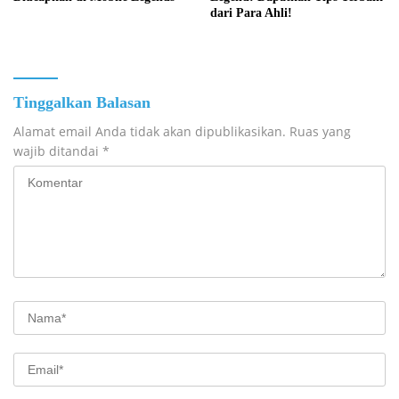
dari Para Ahli!
Tinggalkan Balasan
Alamat email Anda tidak akan dipublikasikan.
Ruas yang
wajib ditandai
*