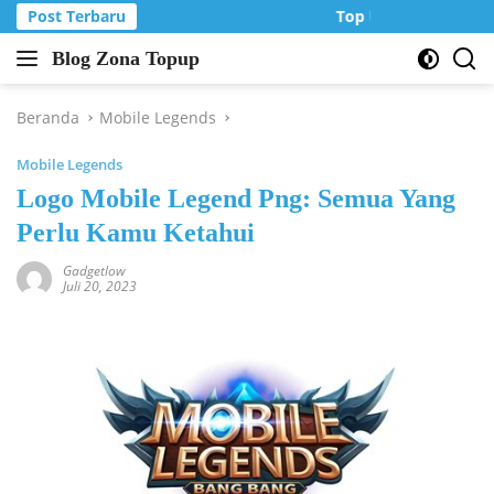
Langsung
Post Terbaru
Top Up Murah di Zo
ke
Blog Zona Topup
konten
Tips
dan
Trik
Beranda
Mobile Legends
bermain
Mobile Legends
game
online
Logo Mobile Legend Png: Semua Yang
Perlu Kamu Ketahui
Gadgetlow
Juli 20, 2023