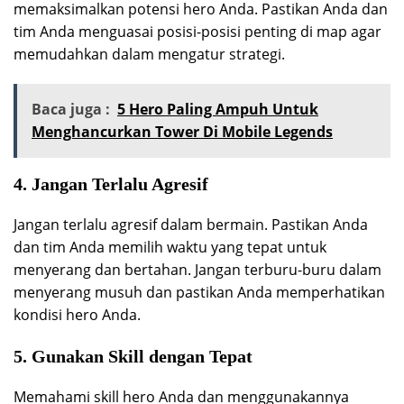
memaksimalkan potensi hero Anda. Pastikan Anda dan
tim Anda menguasai posisi-posisi penting di map agar
memudahkan dalam mengatur strategi.
Baca juga :
5 Hero Paling Ampuh Untuk
Menghancurkan Tower Di Mobile Legends
4. Jangan Terlalu Agresif
Jangan terlalu agresif dalam bermain. Pastikan Anda
dan tim Anda memilih waktu yang tepat untuk
menyerang dan bertahan. Jangan terburu-buru dalam
menyerang musuh dan pastikan Anda memperhatikan
kondisi hero Anda.
5. Gunakan Skill dengan Tepat
Memahami skill hero Anda dan menggunakannya