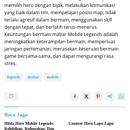
memilih hero dengan bijak, melakukan komunikasi
yang baik dalam tim, mempelajari posisi map, tidak
terlalu agresif dalam bermain, menggunakan skill
dengan tepat, dan berlatih terus-menerus.
Keuntungan bermain mabar Mobile Legends adalah
meningkatkan keterampilan bermain, memperluas
jaringan pertemanan, merasakan keseruan bermain
game bersama-sama, dan dapat mengurangi rasa
stres.
legends
mabar
mobile
Baca Juga
Hilda Hero Mobile Legends:
Counter Hero Lapu Lapu
Kelebihan, Kelemahan, Dan