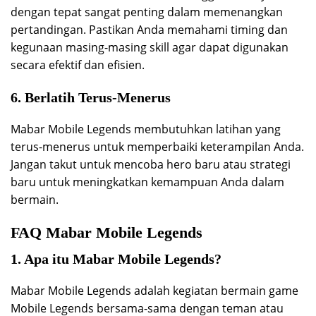
dengan tepat sangat penting dalam memenangkan
pertandingan. Pastikan Anda memahami timing dan
kegunaan masing-masing skill agar dapat digunakan
secara efektif dan efisien.
6. Berlatih Terus-Menerus
Mabar Mobile Legends membutuhkan latihan yang
terus-menerus untuk memperbaiki keterampilan Anda.
Jangan takut untuk mencoba hero baru atau strategi
baru untuk meningkatkan kemampuan Anda dalam
bermain.
FAQ Mabar Mobile Legends
1. Apa itu Mabar Mobile Legends?
Mabar Mobile Legends adalah kegiatan bermain game
Mobile Legends bersama-sama dengan teman atau