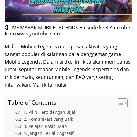
🔴LIVE MABAR MOBILE LEGENDS Episode ke 3 YouTube
from www.youtube.com
Mabar Mobile Legends merupakan aktivitas yang
sangat populer di kalangan para penggemar game
Mobile Legends. Dalam artikel ini, kita akan membahas
detail seputar mabar Mobile Legends, seperti tips dan
trik bermain, keuntungan, dan FAQ yang sering
ditanyakan. Mari kita mulai!
Table of Contents
1. Pilih Hero dengan Bijak
2. Komunikasi yang Baik
3. Pelajari Posisi Map
4. Jangan Terlalu Agresif