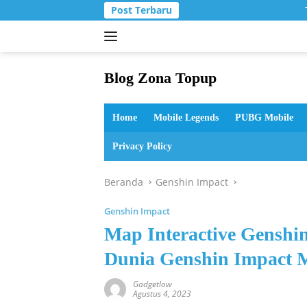
Langsung
Post Terbaru
ke
konten
Blog Zona Topup
Tips
dan
Home
Mobile Legends
PUBG Mobile
Trik
bermain
Privacy Policy
game
online
Beranda
Genshin Impact
Genshin Impact
Map Interactive Genshi
Dunia Genshin Impact M
Gadgetlow
Agustus 4, 2023