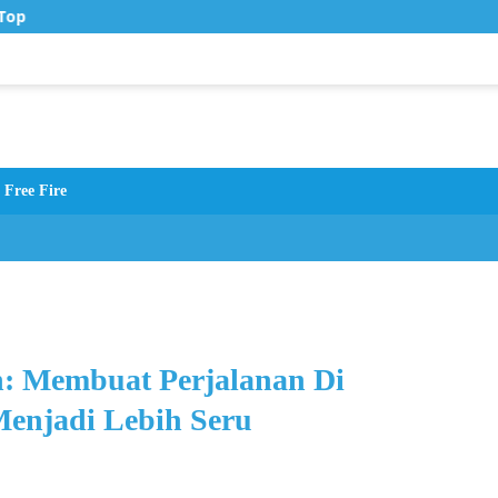
Top Up Murah di Zona Topup
Free Fire
n: Membuat Perjalanan Di
enjadi Lebih Seru