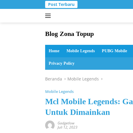
Langsung
Post Terbaru
ke
konten
Blog Zona Topup
Tips
dan
Home
Mobile Legends
PUBG Mobile
Trik
bermain
Privacy Policy
game
online
Beranda
Mobile Legends
Mobile Legends
Mcl Mobile Legends: G
Untuk Dimainkan
Gadgetlow
Juli 12, 2023