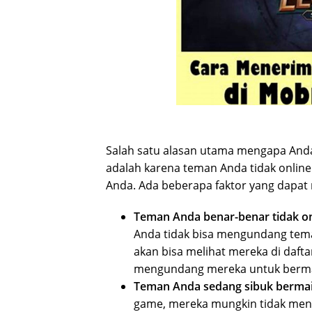
Salah satu alasan utama mengapa And
adalah karena teman Anda tidak onlin
Anda. Ada beberapa faktor yang dapat m
Teman Anda benar-benar tidak on
Anda tidak bisa mengundang teman
akan bisa melihat mereka di daft
mengundang mereka untuk berma
Teman Anda sedang sibuk berma
game, mereka mungkin tidak men