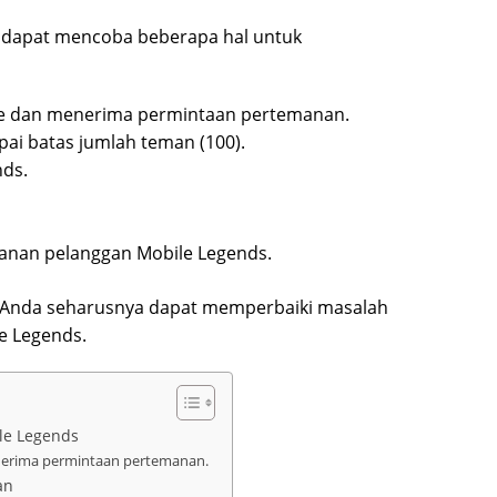
a dapat mencoba beberapa hal untuk
ne dan menerima permintaan pertemanan.
ai batas jumlah teman (100).
nds.
yanan pelanggan Mobile Legends.
, Anda seharusnya dapat memperbaiki masalah
e Legends.
le Legends
enerima permintaan pertemanan.
an