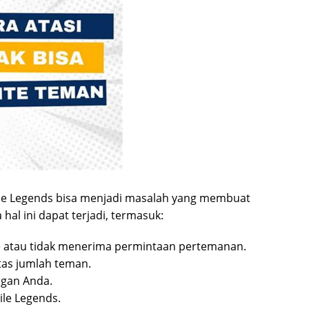
le Legends bisa menjadi masalah yang membuat
hal ini dapat terjadi, termasuk:
e atau tidak menerima permintaan pertemanan.
as jumlah teman.
ngan Anda.
le Legends.