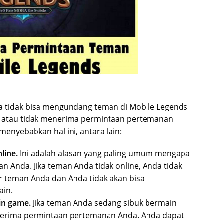
a tidak bisa mengundang teman di Mobile Legends
e atau tidak menerima permintaan pertemanan
enyebabkan hal ini, antara lain:
line.
Ini adalah alasan yang paling umum mengapa
 Anda. Jika teman Anda tidak online, Anda tidak
ar teman Anda dan Anda tidak akan bisa
in.
in game.
Jika teman Anda sedang sibuk bermain
erima permintaan pertemanan Anda. Anda dapat