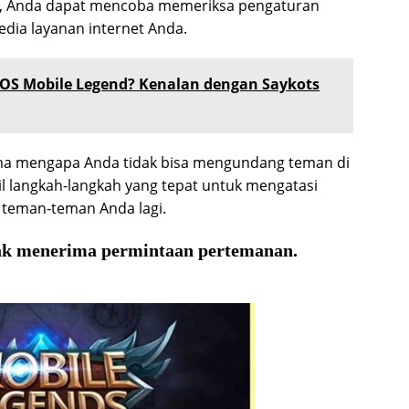
a, Anda dapat mencoba memeriksa pengaturan
dia layanan internet Anda.
OS Mobile Legend? Kenalan dengan Saykots
a mengapa Anda tidak bisa mengundang teman di
 langkah-langkah yang tepat untuk mengatasi
 teman-teman Anda lagi.
dak menerima permintaan pertemanan.