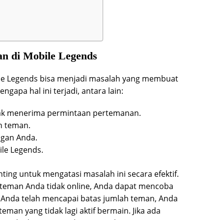
an di Mobile Legends
le Legends bisa menjadi masalah yang membuat
gapa hal ini terjadi, antara lain:
dak menerima permintaan pertemanan.
h teman.
ngan Anda.
le Legends.
ing untuk mengatasi masalah ini secara efektif.
 teman Anda tidak online, Anda dapat mencoba
a Anda telah mencapai batas jumlah teman, Anda
n yang tidak lagi aktif bermain. Jika ada