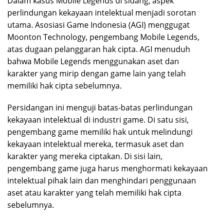
Dalam kasus Mobile Legends di sidang, aspek
perlindungan kekayaan intelektual menjadi sorotan
utama. Asosiasi Game Indonesia (AGI) menggugat
Moonton Technology, pengembang Mobile Legends,
atas dugaan pelanggaran hak cipta. AGI menuduh
bahwa Mobile Legends menggunakan aset dan
karakter yang mirip dengan game lain yang telah
memiliki hak cipta sebelumnya.
Persidangan ini menguji batas-batas perlindungan
kekayaan intelektual di industri game. Di satu sisi,
pengembang game memiliki hak untuk melindungi
kekayaan intelektual mereka, termasuk aset dan
karakter yang mereka ciptakan. Di sisi lain,
pengembang game juga harus menghormati kekayaan
intelektual pihak lain dan menghindari penggunaan
aset atau karakter yang telah memiliki hak cipta
sebelumnya.