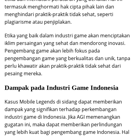
termasuk menghormati hak cipta pihak lain dan
menghindari praktik-praktik tidak sehat, seperti
plagiarisme atau penjiplakan.
Etika yang baik dalam industri game akan menciptakan
iklim persaingan yang sehat dan mendorong inovasi.
Pengembang game akan lebih fokus pada
pengembangan game yang berkualitas dan unik, tanpa
perlu khawatir akan praktik-praktik tidak sehat dari
pesaing mereka.
Dampak pada Industri Game Indonesia
Kasus Mobile Legends di sidang dapat memberikan
dampak yang signifikan terhadap perkembangan
industri game di Indonesia. Jika AGI memenangkan
gugatan ini, maka dapat memberikan perlindungan
yang lebih kuat bagi pengembang game Indonesia. Hal