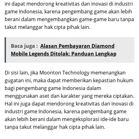
ini dapat mendorong kreativitas dan inovasi di industri
game Indonesia, karena pengembang game akan lebih
berani dalam mengembangkan game-game baru tanpa
takut melanggar hak cipta pihak lain.
Baca juga :
Alasan Pembayaran Diamond
Mobile Legends Ditolak: Panduan Lengkap
Di sisi lain, jika Moonton Technology memenangkan
gugatan ini, maka dapat memberikan kepastian hukum
bagi pengembang game Indonesia dalam
menggunakan aset dan karakter yang mereka ciptakan.
Hal ini juga dapat mendorong kreativitas dan inovasi di
industri game Indonesia, karena pengembang game
akan lebih berani dalam mengeksplorasi ide-ide baru
tanpa takut melanggar hak cipta pihak lain.