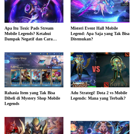
Apa Itu Toxic Pads Stream
Misteri Event Hall Mobile
Mobile Legends? Ketahui
Legend: Apa Saja yang Tak Bisa
Dampak Negatif dan Cara
Ditemukan?
Mengatasinya
Rahasia Item yang Tak Bisa
Adu Strategi! Dota 2 vs Mobile
Dibeli di Mystery Shop Mobile
Legends: Mana yang Terbaik?
Legends