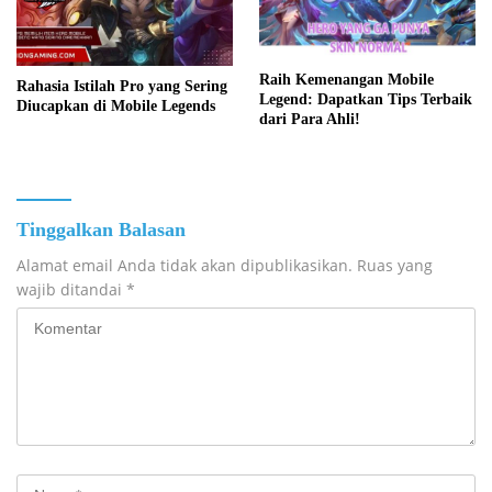
Raih Kemenangan Mobile
Rahasia Istilah Pro yang Sering
Legend: Dapatkan Tips Terbaik
Diucapkan di Mobile Legends
dari Para Ahli!
Tinggalkan Balasan
Alamat email Anda tidak akan dipublikasikan.
Ruas yang
wajib ditandai
*