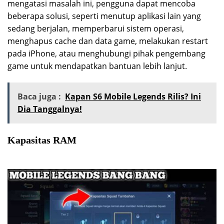
mengatasi masalah ini, pengguna dapat mencoba
beberapa solusi, seperti menutup aplikasi lain yang
sedang berjalan, memperbarui sistem operasi,
menghapus cache dan data game, melakukan restart
pada iPhone, atau menghubungi pihak pengembang
game untuk mendapatkan bantuan lebih lanjut.
Baca juga :
Kapan S6 Mobile Legends Rilis? Ini
Dia Tanggalnya!
Kapasitas RAM