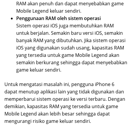
RAM akan penuh dan dapat menyebabkan game
Mobile Legend keluar sendiri.
Penggunaan RAM oleh sistem operasi
Sistem operasi iOS juga membutuhkan RAM
untuk berjalan. Semakin baru versi iOS, semakin
banyak RAM yang dibutuhkan. Jika sistem operasi
iOS yang digunakan sudah usang, kapasitas RAM
yang tersedia untuk game Mobile Legend akan
semakin berkurang sehingga dapat menyebabkan
game keluar sendiri.
Untuk mengatasi masalah ini, pengguna iPhone 6
dapat menutup aplikasi lain yang tidak digunakan dan
memperbarui sistem operasi ke versi terbaru. Dengan
demikian, kapasitas RAM yang tersedia untuk game
Mobile Legend akan lebih besar sehingga dapat
mengurangi risiko game keluar sendiri.