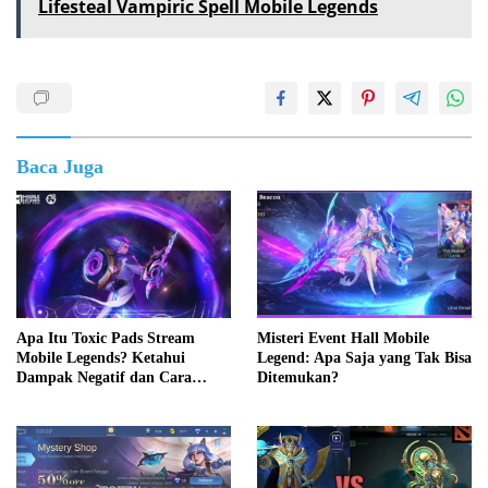
Lifesteal Vampiric Spell Mobile Legends
Baca Juga
Apa Itu Toxic Pads Stream
Misteri Event Hall Mobile
Mobile Legends? Ketahui
Legend: Apa Saja yang Tak Bisa
Dampak Negatif dan Cara
Ditemukan?
Mengatasinya