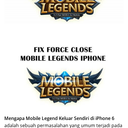
Mengapa Mobile Legend Keluar Sendiri di iPhone 6
adalah sebuah permasalahan yang umum terjadi pada