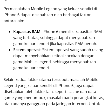
Permasalahan Mobile Legend yang keluar sendiri di
iPhone 6 dapat disebabkan oleh berbagai faktor,
antara lain:
Kapasitas RAM
: iPhone 6 memiliki kapasitas RAM
yang terbatas, sehingga dapat menyebabkan
game keluar sendiri jika kapasitas RAM penuh.
Sistem operasi
: Sistem operasi yang sudah usang
dapat menyebabkan ketidakcocokan dengan
game Mobile Legend, sehingga menyebabkan
game keluar sendiri.
Selain kedua faktor utama tersebut, masalah Mobile
Legend yang keluar sendiri di iPhone 6 juga dapat
disebabkan oleh faktor lain, seperti cache dan data
game yang menumpuk, masalah pada perangkat keras,
atau adanya gangguan pada jaringan internet. Untuk