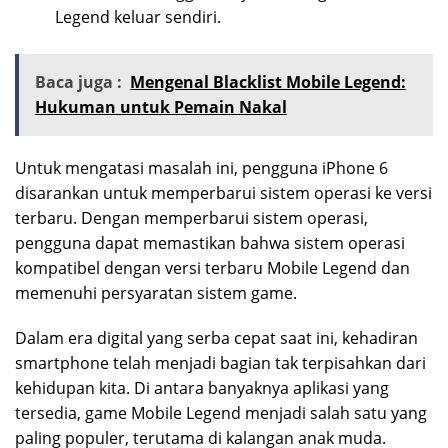
Legend keluar sendiri.
Baca juga :
Mengenal Blacklist Mobile Legend:
Hukuman untuk Pemain Nakal
Untuk mengatasi masalah ini, pengguna iPhone 6
disarankan untuk memperbarui sistem operasi ke versi
terbaru. Dengan memperbarui sistem operasi,
pengguna dapat memastikan bahwa sistem operasi
kompatibel dengan versi terbaru Mobile Legend dan
memenuhi persyaratan sistem game.
Dalam era digital yang serba cepat saat ini, kehadiran
smartphone telah menjadi bagian tak terpisahkan dari
kehidupan kita. Di antara banyaknya aplikasi yang
tersedia, game Mobile Legend menjadi salah satu yang
paling populer, terutama di kalangan anak muda.