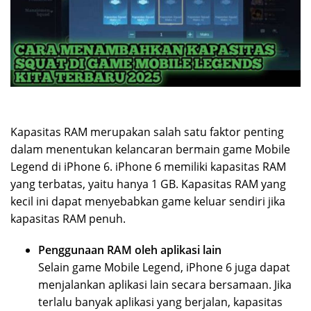
Kapasitas RAM merupakan salah satu faktor penting
dalam menentukan kelancaran bermain game Mobile
Legend di iPhone 6. iPhone 6 memiliki kapasitas RAM
yang terbatas, yaitu hanya 1 GB. Kapasitas RAM yang
kecil ini dapat menyebabkan game keluar sendiri jika
kapasitas RAM penuh.
Penggunaan RAM oleh aplikasi lain
Selain game Mobile Legend, iPhone 6 juga dapat
menjalankan aplikasi lain secara bersamaan. Jika
terlalu banyak aplikasi yang berjalan, kapasitas