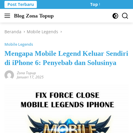
Langsung
Post Terbaru
Top Up Murah di Zo
ke
Blog Zona Topup
konten
Tips
dan
Trik
Beranda
Mobile Legends
bermain
Mobile Legends
game
online
Mengapa Mobile Legend Keluar Sendiri
di iPhone 6: Penyebab dan Solusinya
Zona Topup
Januari 17, 2025