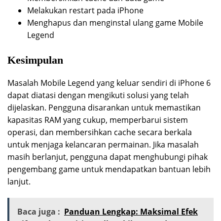
Melakukan restart pada iPhone
Menghapus dan menginstal ulang game Mobile
Legend
Kesimpulan
Masalah Mobile Legend yang keluar sendiri di iPhone 6
dapat diatasi dengan mengikuti solusi yang telah
dijelaskan. Pengguna disarankan untuk memastikan
kapasitas RAM yang cukup, memperbarui sistem
operasi, dan membersihkan cache secara berkala
untuk menjaga kelancaran permainan. Jika masalah
masih berlanjut, pengguna dapat menghubungi pihak
pengembang game untuk mendapatkan bantuan lebih
lanjut.
Baca juga :
Panduan Lengkap: Maksimal Efek