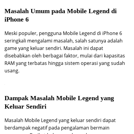
Masalah Umum pada Mobile Legend di
iPhone 6
Meski populer, pengguna Mobile Legend di iPhone 6
seringkali mengalami masalah, salah satunya adalah
game yang keluar sendiri. Masalah ini dapat
disebabkan oleh berbagai faktor, mulai dari kapasitas
RAM yang terbatas hingga sistem operasi yang sudah
usang.
Dampak Masalah Mobile Legend yang
Keluar Sendiri
Masalah Mobile Legend yang keluar sendiri dapat
berdampak negatif pada pengalaman bermain