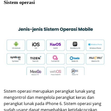
Sistem operasi
Sistem operasi merupakan perangkat lunak yang
mengontrol dan mengelola perangkat keras dan
perangkat lunak pada iPhone 6. Sistem operasi yang
sudah usang dapat menyebabkan ketidakcocokan