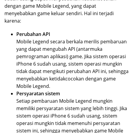
dengan game Mobile Legend, yang dapat
menyebabkan game keluar sendiri. Hal ini terjadi
karena:
Perubahan API
Mobile Legend secara berkala merilis pembaruan
yang dapat mengubah API (antarmuka
pemrograman aplikasi) game. Jika sistem operasi
iPhone 6 sudah usang, sistem operasi mungkin
tidak dapat mengikuti perubahan API ini, sehingga
menyebabkan ketidakcocokan dengan game
Mobile Legend.
Persyaratan sistem
Setiap pembaruan Mobile Legend mungkin
memiliki persyaratan sistem yang lebih tinggi. Jika
sistem operasi iPhone 6 sudah usang, sistem
operasi mungkin tidak memenuhi persyaratan
sistem ini, sehingga menyebabkan game Mobile