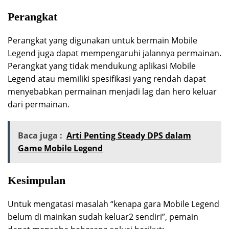
Perangkat
Perangkat yang digunakan untuk bermain Mobile
Legend juga dapat mempengaruhi jalannya permainan.
Perangkat yang tidak mendukung aplikasi Mobile
Legend atau memiliki spesifikasi yang rendah dapat
menyebabkan permainan menjadi lag dan hero keluar
dari permainan.
Baca juga :
Arti Penting Steady DPS dalam
Game Mobile Legend
Kesimpulan
Untuk mengatasi masalah “kenapa gara Mobile Legend
belum di mainkan sudah keluar2 sendiri”, pemain