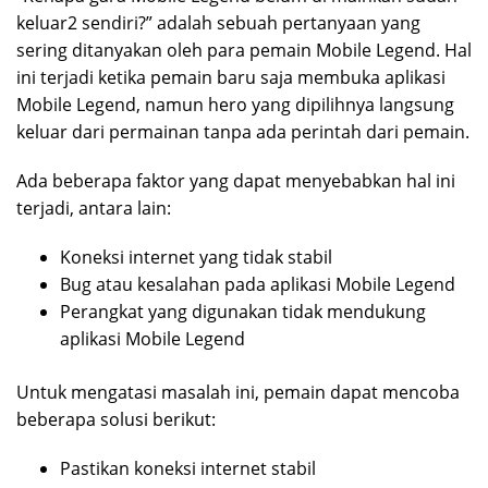
keluar2 sendiri?” adalah sebuah pertanyaan yang
sering ditanyakan oleh para pemain Mobile Legend. Hal
ini terjadi ketika pemain baru saja membuka aplikasi
Mobile Legend, namun hero yang dipilihnya langsung
keluar dari permainan tanpa ada perintah dari pemain.
Ada beberapa faktor yang dapat menyebabkan hal ini
terjadi, antara lain:
Koneksi internet yang tidak stabil
Bug atau kesalahan pada aplikasi Mobile Legend
Perangkat yang digunakan tidak mendukung
aplikasi Mobile Legend
Untuk mengatasi masalah ini, pemain dapat mencoba
beberapa solusi berikut:
Pastikan koneksi internet stabil