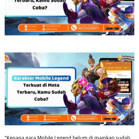
“Kenapa gara Mobile Legend belum di mainkan sudah