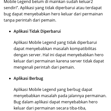
Mobile Legend belum di mainkan sudah keluar2
sendiri”. Aplikasi yang tidak diperbarui atau terdapat
bug dapat menyebabkan hero keluar dari permainan
tanpa perintah dari pemain.
Aplikasi Tidak Diperbarui
Aplikasi Mobile Legend yang tidak diperbarui
dapat menyebabkan masalah kompatibilitas
dengan server. Hal ini dapat menyebabkan hero
keluar dari permainan karena server tidak dapat
mengenali perintah dari pemain.
Aplikasi Berbug
Aplikasi Mobile Legend yang berbug dapat
menyebabkan masalah pada jalannya permainan.
Bug dalam aplikasi dapat menyebabkan hero
keluar dari permainan secara tiba-tiba,