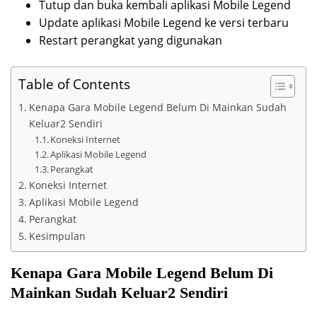
Tutup dan buka kembali aplikasi Mobile Legend
Update aplikasi Mobile Legend ke versi terbaru
Restart perangkat yang digunakan
Table of Contents
Kenapa Gara Mobile Legend Belum Di Mainkan Sudah
Keluar2 Sendiri
Koneksi Internet
Aplikasi Mobile Legend
Perangkat
Koneksi Internet
Aplikasi Mobile Legend
Perangkat
Kesimpulan
Kenapa Gara Mobile Legend Belum Di
Mainkan Sudah Keluar2 Sendiri