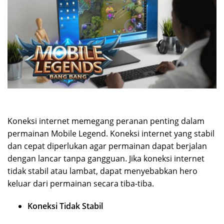
Koneksi internet memegang peranan penting dalam
permainan Mobile Legend. Koneksi internet yang stabil
dan cepat diperlukan agar permainan dapat berjalan
dengan lancar tanpa gangguan. Jika koneksi internet
tidak stabil atau lambat, dapat menyebabkan hero
keluar dari permainan secara tiba-tiba.
Koneksi Tidak Stabil