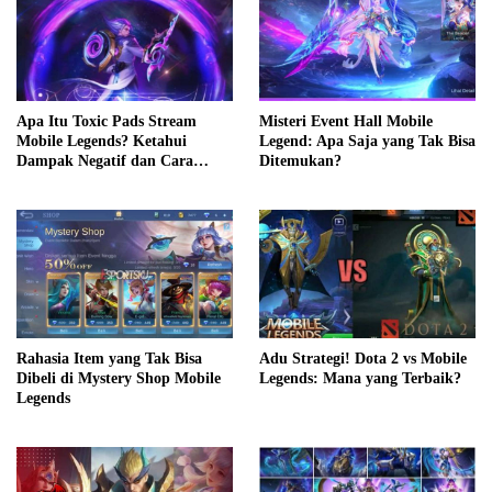
Apa Itu Toxic Pads Stream
Misteri Event Hall Mobile
Mobile Legends? Ketahui
Legend: Apa Saja yang Tak Bisa
Dampak Negatif dan Cara
Ditemukan?
Mengatasinya
Adu Strategi! Dota 2 vs Mobile
Rahasia Item yang Tak Bisa
Legends: Mana yang Terbaik?
Dibeli di Mystery Shop Mobile
Legends