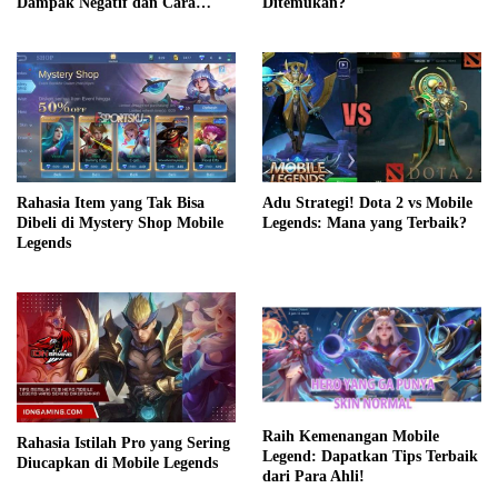
Dampak Negatif dan Cara
Ditemukan?
Mengatasinya
Rahasia Item yang Tak Bisa
Adu Strategi! Dota 2 vs Mobile
Dibeli di Mystery Shop Mobile
Legends: Mana yang Terbaik?
Legends
Raih Kemenangan Mobile
Rahasia Istilah Pro yang Sering
Legend: Dapatkan Tips Terbaik
Diucapkan di Mobile Legends
dari Para Ahli!