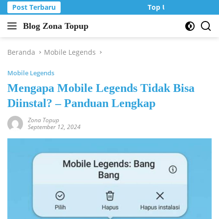
Langsung
Post Terbaru
Top Up Murah di Zon
ke
Blog Zona Topup
konten
Tips
dan
Trik
Beranda
Mobile Legends
bermain
Mobile Legends
game
online
Mengapa Mobile Legends Tidak Bisa
Diinstal? – Panduan Lengkap
Zona Topup
September 12, 2024