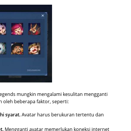
Legends mungkin mengalami kesulitan mengganti
 oleh beberapa faktor, seperti:
hi syarat.
Avatar harus berukuran tertentu dan
t.
Mengganti avatar memerlukan koneksi internet