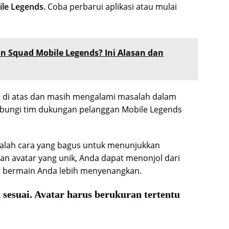
ile Legends.
Coba perbarui aplikasi atau mulai
in Squad Mobile Legends? Ini Alasan dan
or di atas dan masih mengalami masalah dalam
bungi tim dukungan pelanggan Mobile Legends
dalah cara yang bagus untuk menunjukkan
gan avatar yang unik, Anda dapat menonjol dari
 bermain Anda lebih menyenangkan.
 sesuai. Avatar harus berukuran tertentu