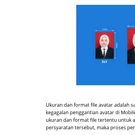
Ukuran dan format file avatar adalah 
kegagalan penggantian avatar di Mobil
ukuran dan format file tertentu untuk a
persyaratan tersebut, maka proses peng