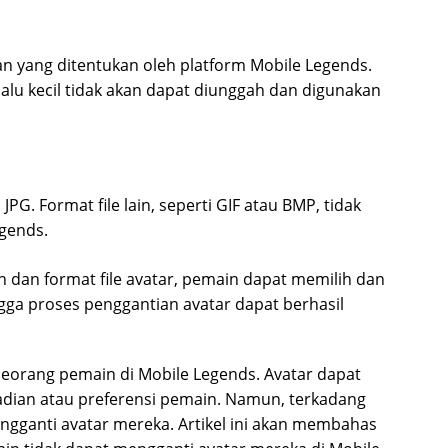
n yang ditentukan oleh platform Mobile Legends.
rlalu kecil tidak akan dapat diunggah dan digunakan
JPG. Format file lain, seperti GIF atau BMP, tidak
gends.
an format file avatar, pemain dapat memilih dan
ga proses penggantian avatar dapat berhasil
 seorang pemain di Mobile Legends. Avatar dapat
dian atau preferensi pemain. Namun, terkadang
gganti avatar mereka. Artikel ini akan membahas