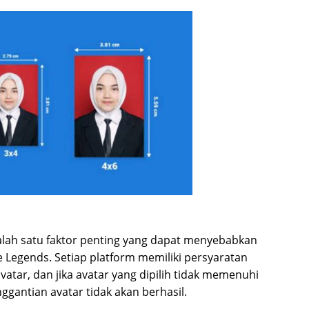
salah satu faktor penting yang dapat menyebabkan
e Legends. Setiap platform memiliki persyaratan
vatar, dan jika avatar yang dipilih tidak memenuhi
gantian avatar tidak akan berhasil.