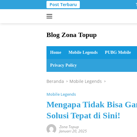
Langsung
Post Terbaru
T
ke
konten
Blog Zona Topup
Tips
dan
Home
Mobile Legends
PUBG Mobile
Trik
bermain
Privacy Policy
game
online
Beranda
Mobile Legends
Mobile Legends
Mengapa Tidak Bisa Gan
Solusi Tepat di Sini!
Zona Topup
Januari 20, 2025