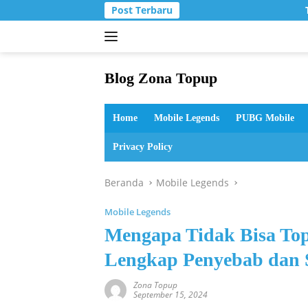
Langsung
Post Terbaru
T
ke
konten
Blog Zona Topup
Tips
dan
Home
Mobile Legends
PUBG Mobile
Trik
bermain
Privacy Policy
game
online
Beranda
Mobile Legends
Mobile Legends
Mengapa Tidak Bisa To
Lengkap Penyebab dan 
Zona Topup
September 15, 2024