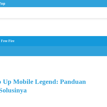
op Up Murah di Zona Topup
Free Fire
p Up Mobile Legend: Panduan
Solusinya