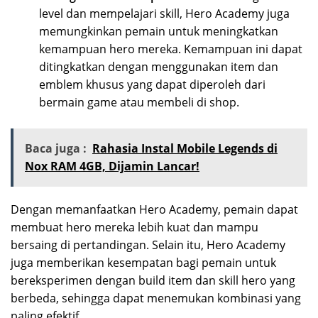
level dan mempelajari skill, Hero Academy juga
memungkinkan pemain untuk meningkatkan
kemampuan hero mereka. Kemampuan ini dapat
ditingkatkan dengan menggunakan item dan
emblem khusus yang dapat diperoleh dari
bermain game atau membeli di shop.
Baca juga :
Rahasia Instal Mobile Legends di
Nox RAM 4GB, Dijamin Lancar!
Dengan memanfaatkan Hero Academy, pemain dapat
membuat hero mereka lebih kuat dan mampu
bersaing di pertandingan. Selain itu, Hero Academy
juga memberikan kesempatan bagi pemain untuk
bereksperimen dengan build item dan skill hero yang
berbeda, sehingga dapat menemukan kombinasi yang
paling efektif.