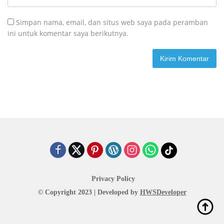
Simpan nama, email, dan situs web saya pada peramban
ini untuk komentar saya berikutnya.
Privacy Policy
© Copyright 2023 | Developed by
HWSDeveloper