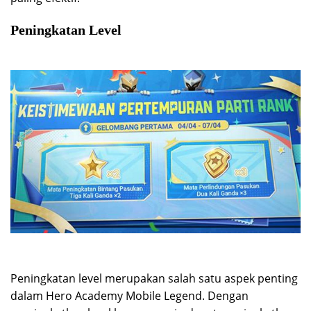
Peningkatan Level
Peningkatan level merupakan salah satu aspek penting
dalam Hero Academy Mobile Legend. Dengan