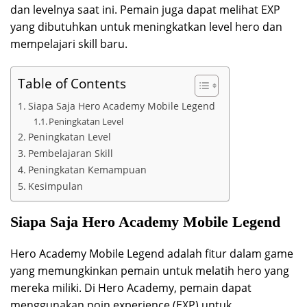
dan levelnya saat ini. Pemain juga dapat melihat EXP
yang dibutuhkan untuk meningkatkan level hero dan
mempelajari skill baru.
Table of Contents
Siapa Saja Hero Academy Mobile Legend
Peningkatan Level
Peningkatan Level
Pembelajaran Skill
Peningkatan Kemampuan
Kesimpulan
Siapa Saja Hero Academy Mobile Legend
Hero Academy Mobile Legend adalah fitur dalam game
yang memungkinkan pemain untuk melatih hero yang
mereka miliki. Di Hero Academy, pemain dapat
menggunakan poin experience (EXP) untuk