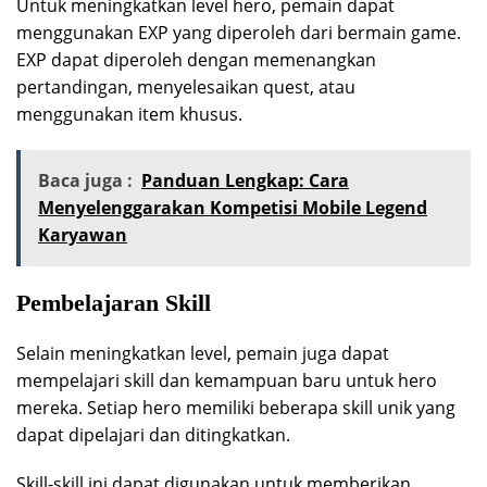
Untuk meningkatkan level hero, pemain dapat
menggunakan EXP yang diperoleh dari bermain game.
EXP dapat diperoleh dengan memenangkan
pertandingan, menyelesaikan quest, atau
menggunakan item khusus.
Baca juga :
Panduan Lengkap: Cara
Menyelenggarakan Kompetisi Mobile Legend
Karyawan
Pembelajaran Skill
Selain meningkatkan level, pemain juga dapat
mempelajari skill dan kemampuan baru untuk hero
mereka. Setiap hero memiliki beberapa skill unik yang
dapat dipelajari dan ditingkatkan.
Skill-skill ini dapat digunakan untuk memberikan