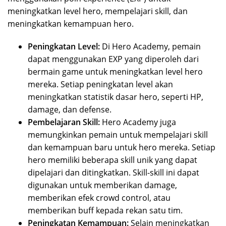
meningkatkan level hero, mempelajari skill, dan
meningkatkan kemampuan hero.
Peningkatan Level:
Di Hero Academy, pemain
dapat menggunakan EXP yang diperoleh dari
bermain game untuk meningkatkan level hero
mereka. Setiap peningkatan level akan
meningkatkan statistik dasar hero, seperti HP,
damage, dan defense.
Pembelajaran Skill:
Hero Academy juga
memungkinkan pemain untuk mempelajari skill
dan kemampuan baru untuk hero mereka. Setiap
hero memiliki beberapa skill unik yang dapat
dipelajari dan ditingkatkan. Skill-skill ini dapat
digunakan untuk memberikan damage,
memberikan efek crowd control, atau
memberikan buff kepada rekan satu tim.
Peningkatan Kemampuan:
Selain meningkatkan