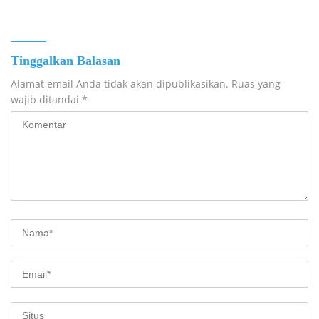
Tinggalkan Balasan
Alamat email Anda tidak akan dipublikasikan.
Ruas yang
wajib ditandai
*