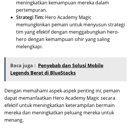
meningkatkan kemampuan mereka dalam
pertempuran.
Strategi Tim:
Hero Academy Magic
memungkinkan pemain untuk menyusun strategi
tim yang efektif dengan menggabungkan hero-
hero dengan kemampuan sihir yang saling
melengkapi.
Baca juga :
Penyebab dan Solusi Mobile
Legends Berat di BlueStacks
Dengan memahami aspek-aspek penting ini, pemain
dapat memanfaatkan Hero Academy Magic secara
efektif untuk meningkatkan keterampilan bermain
mereka dan meningkatkan peluang mereka untuk
menang.