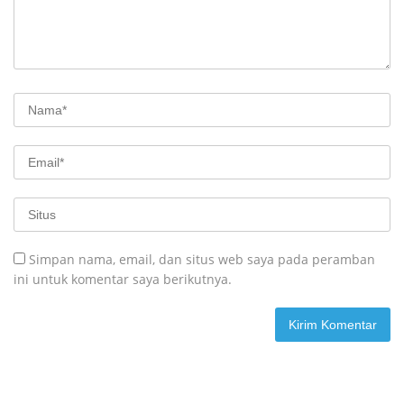
Simpan nama, email, dan situs web saya pada peramban
ini untuk komentar saya berikutnya.