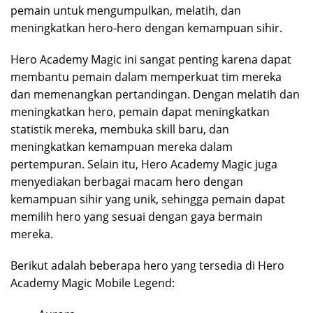
pemain untuk mengumpulkan, melatih, dan
meningkatkan hero-hero dengan kemampuan sihir.
Hero Academy Magic ini sangat penting karena dapat
membantu pemain dalam memperkuat tim mereka
dan memenangkan pertandingan. Dengan melatih dan
meningkatkan hero, pemain dapat meningkatkan
statistik mereka, membuka skill baru, dan
meningkatkan kemampuan mereka dalam
pertempuran. Selain itu, Hero Academy Magic juga
menyediakan berbagai macam hero dengan
kemampuan sihir yang unik, sehingga pemain dapat
memilih hero yang sesuai dengan gaya bermain
mereka.
Berikut adalah beberapa hero yang tersedia di Hero
Academy Magic Mobile Legend: