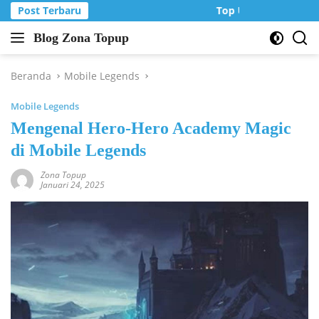
Langsung
Post Terbaru
Top Up Murah di Zon
ke
Blog Zona Topup
konten
Tips
dan
Trik
Beranda
Mobile Legends
bermain
Mobile Legends
game
online
Mengenal Hero-Hero Academy Magic
di Mobile Legends
Zona Topup
Januari 24, 2025