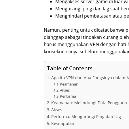
Mengakses server game di luar wi
Mengurangi ping dan lag saat be
Menghindari pembatasan atau pe
Namun, penting untuk dicatat bahwa 
dianggap sebagai tindakan curang ole
harus menggunakan VPN dengan hati-
konsekuensinya sebelum menggunaka
Table of Contents
Apa itu VPN dan Apa Fungsinya dalam 
Keamanan
Akses
Performa
Keamanan: Melindungi Data Pengguna
Akses
Performa: Mengurangi Ping dan Lag
Kesimpulan