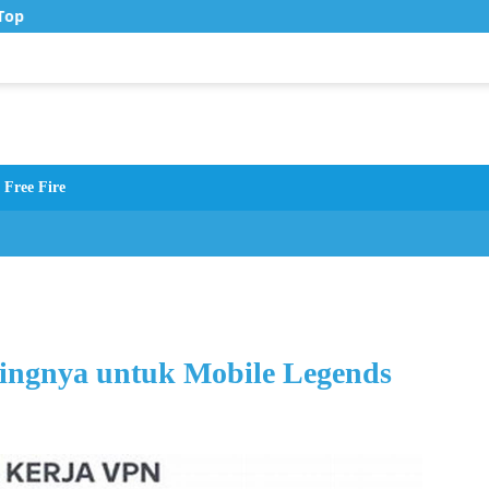
op Up Murah di Zona Topup
Free Fire
ingnya untuk Mobile Legends