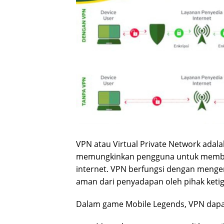
VPN atau Virtual Private Network adala
memungkinkan pengguna untuk membuat
internet. VPN berfungsi dengan menge
aman dari penyadapan oleh pihak ketig
Dalam game Mobile Legends, VPN dapat