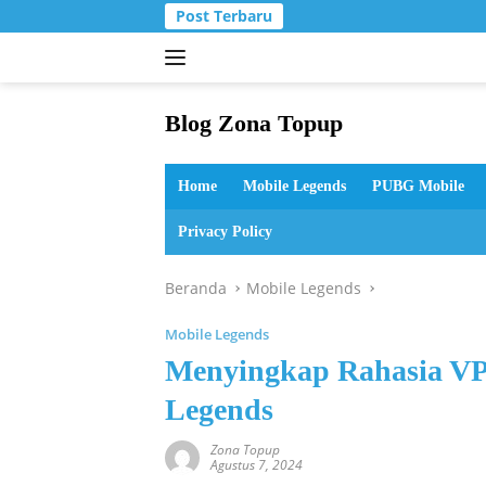
Langsung
Post Terbaru
ke
konten
Blog Zona Topup
Tips
dan
Home
Mobile Legends
PUBG Mobile
Trik
bermain
Privacy Policy
game
online
Beranda
Mobile Legends
Mobile Legends
Menyingkap Rahasia VP
Legends
Zona Topup
Agustus 7, 2024