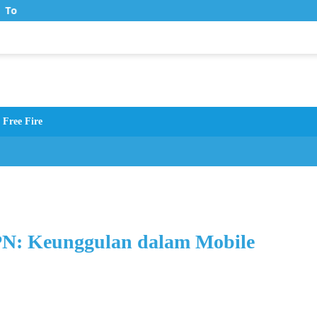
Top Up Murah di Zona Topup
Free Fire
N: Keunggulan dalam Mobile