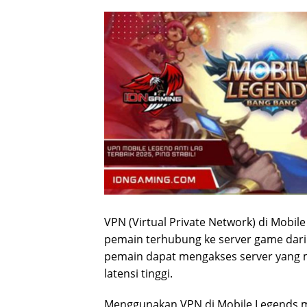
VPN (Virtual Private Network) di Mobi
pemain terhubung ke server game dar
pemain dapat mengakses server yang m
latensi tinggi.
Menggunakan VPN di Mobile Legends m