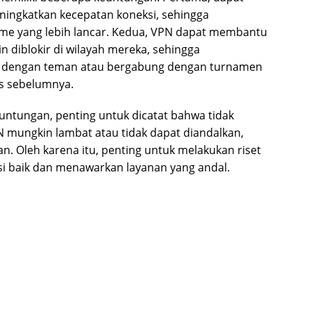
ingkatkan kecepatan koneksi, sehingga
e yang lebih lancar. Kedua, VPN dapat membantu
diblokir di wilayah mereka, sehingga
 dengan teman atau bergabung dengan turnamen
s sebelumnya.
tungan, penting untuk dicatat bahwa tidak
mungkin lambat atau tidak dapat diandalkan,
n. Oleh karena itu, penting untuk melakukan riset
si baik dan menawarkan layanan yang andal.