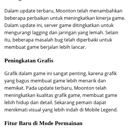
Dalam update terbaru, Moonton telah menambahkan
beberapa perbaikan untuk meningkatkan kinerja game.
Dalam update ini, server game ditingkatkan untuk
mengurangi lagging dan jaringan yang lemah. Selain
itu, beberapa masalah bug telah diperbaiki untuk
membuat game berjalan lebih lancar.
Peningkatan Grafis
Grafik dalam game ini sangat penting, karena grafik
yang bagus membuat game lebih menarik dan
memikat. Pada update terbaru, Moonton telah
meningkatkan kualitas grafik game, membuat game
lebih hidup dan detail. Sekarang pemain dapat
menikmati visual yang lebih indah di Mobile Legend.
Fitur Baru di Mode Permainan