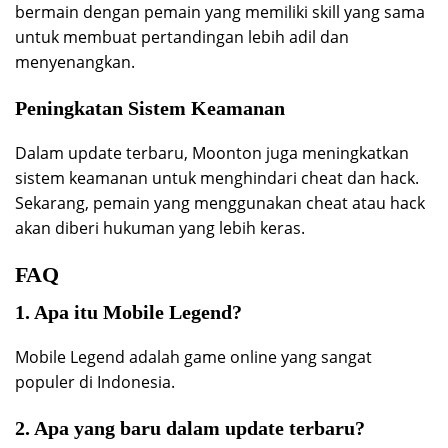
bermain dengan pemain yang memiliki skill yang sama
untuk membuat pertandingan lebih adil dan
menyenangkan.
Peningkatan Sistem Keamanan
Dalam update terbaru, Moonton juga meningkatkan
sistem keamanan untuk menghindari cheat dan hack.
Sekarang, pemain yang menggunakan cheat atau hack
akan diberi hukuman yang lebih keras.
FAQ
1. Apa itu Mobile Legend?
Mobile Legend adalah game online yang sangat
populer di Indonesia.
2. Apa yang baru dalam update terbaru?