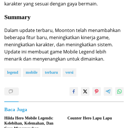
karakter yang sesuai dengan gaya bermain.
Summary
Dalam update terbaru, Moonton telah menambahkan
beberapa fitur baru, meningkatkan kinerja game,
meningkatkan karakter, dan meningkatkan sistem.
Update ini membuat game Mobile Legend lebih
menarik dan menyenangkan untuk dimainkan.
legend
mobile
terbaru
versi
Baca Juga
Hilda Hero Mobile Legends:
Counter Hero Lapu Lapu
Kelebihan, Kelemahan, Dan