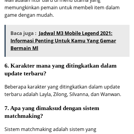
memungkinkan pemain untuk membeli item dalam
game dengan mudah.
Baca juga :
Jadwal M3 Mobile Legend 2021:
Informasi Penting Untuk Kamu Yang Gemar
Bermain Ml
6. Karakter mana yang ditingkatkan dalam
update terbaru?
Beberapa karakter yang ditingkatkan dalam update
terbaru adalah Layla, Zilong, Silvanna, dan Wanwan.
7. Apa yang dimaksud dengan sistem
matchmaking?
Sistem matchmaking adalah sistem yang