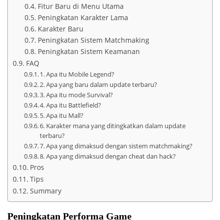
Fitur Baru di Menu Utama
Peningkatan Karakter Lama
Karakter Baru
Peningkatan Sistem Matchmaking
Peningkatan Sistem Keamanan
FAQ
1. Apa itu Mobile Legend?
2. Apa yang baru dalam update terbaru?
3. Apa itu mode Survival?
4. Apa itu Battlefield?
5. Apa itu Mall?
6. Karakter mana yang ditingkatkan dalam update
terbaru?
7. Apa yang dimaksud dengan sistem matchmaking?
8. Apa yang dimaksud dengan cheat dan hack?
Pros
Tips
Summary
Peningkatan Performa Game