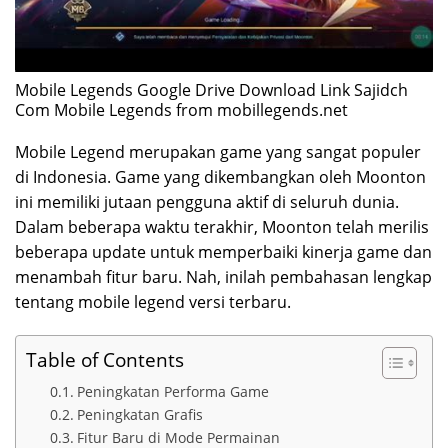
Mobile Legends Google Drive Download Link Sajidch
Com Mobile Legends from mobillegends.net
Mobile Legend merupakan game yang sangat populer
di Indonesia. Game yang dikembangkan oleh Moonton
ini memiliki jutaan pengguna aktif di seluruh dunia.
Dalam beberapa waktu terakhir, Moonton telah merilis
beberapa update untuk memperbaiki kinerja game dan
menambah fitur baru. Nah, inilah pembahasan lengkap
tentang mobile legend versi terbaru.
Table of Contents
Peningkatan Performa Game
Peningkatan Grafis
Fitur Baru di Mode Permainan