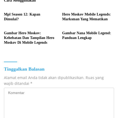
Cara Menggunakan
Mpl Season 12: Kapan
Hero Moskov Mobile Legends:
Dimulai?
Marksman Yang Mematikan
Gambar Hero Moskov:
Gambar Nana Mobile Legend:
Kehebatan Dan Tampilan Hero
Panduan Lengkap
Moskov Di Mobile Legends
Tinggalkan Balasan
Alamat email Anda tidak akan dipublikasikan.
Ruas yang
wajib ditandai
*