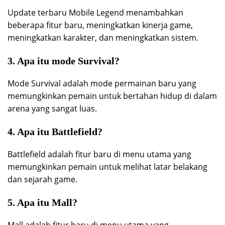
Update terbaru Mobile Legend menambahkan
beberapa fitur baru, meningkatkan kinerja game,
meningkatkan karakter, dan meningkatkan sistem.
3. Apa itu mode Survival?
Mode Survival adalah mode permainan baru yang
memungkinkan pemain untuk bertahan hidup di dalam
arena yang sangat luas.
4. Apa itu Battlefield?
Battlefield adalah fitur baru di menu utama yang
memungkinkan pemain untuk melihat latar belakang
dan sejarah game.
5. Apa itu Mall?
Mall adalah fitur baru di menu utama yang