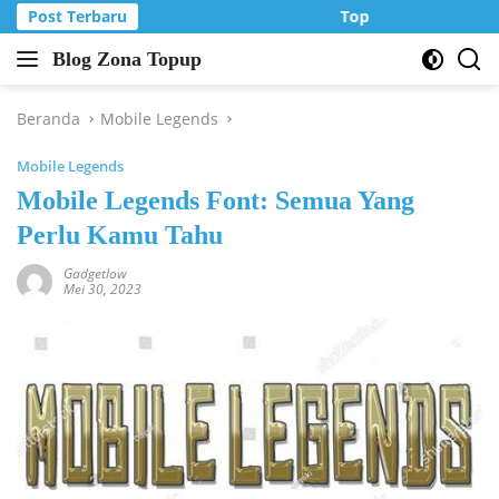
Langsung
Post Terbaru
Top Up Murah di Zo
ke
Blog Zona Topup
konten
Tips
dan
Trik
Beranda
Mobile Legends
bermain
Mobile Legends
game
online
Mobile Legends Font: Semua Yang
Perlu Kamu Tahu
Gadgetlow
Mei 30, 2023