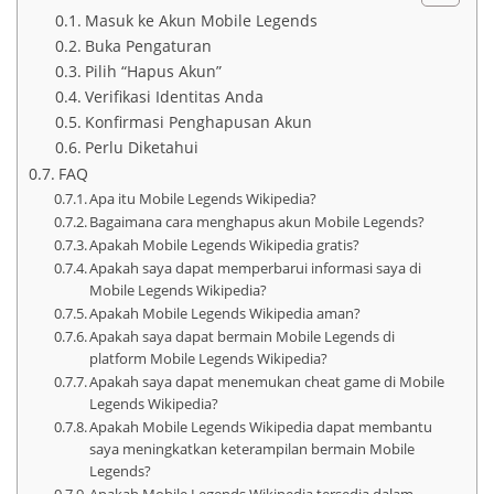
Masuk ke Akun Mobile Legends
Buka Pengaturan
Pilih “Hapus Akun”
Verifikasi Identitas Anda
Konfirmasi Penghapusan Akun
Perlu Diketahui
FAQ
Apa itu Mobile Legends Wikipedia?
Bagaimana cara menghapus akun Mobile Legends?
Apakah Mobile Legends Wikipedia gratis?
Apakah saya dapat memperbarui informasi saya di
Mobile Legends Wikipedia?
Apakah Mobile Legends Wikipedia aman?
Apakah saya dapat bermain Mobile Legends di
platform Mobile Legends Wikipedia?
Apakah saya dapat menemukan cheat game di Mobile
Legends Wikipedia?
Apakah Mobile Legends Wikipedia dapat membantu
saya meningkatkan keterampilan bermain Mobile
Legends?
Apakah Mobile Legends Wikipedia tersedia dalam