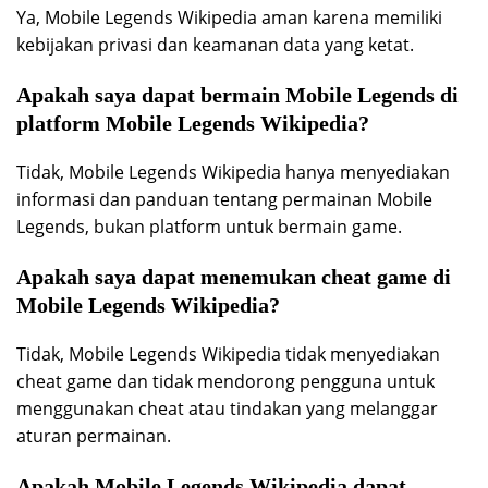
Ya, Mobile Legends Wikipedia aman karena memiliki
kebijakan privasi dan keamanan data yang ketat.
Apakah saya dapat bermain Mobile Legends di
platform Mobile Legends Wikipedia?
Tidak, Mobile Legends Wikipedia hanya menyediakan
informasi dan panduan tentang permainan Mobile
Legends, bukan platform untuk bermain game.
Apakah saya dapat menemukan cheat game di
Mobile Legends Wikipedia?
Tidak, Mobile Legends Wikipedia tidak menyediakan
cheat game dan tidak mendorong pengguna untuk
menggunakan cheat atau tindakan yang melanggar
aturan permainan.
Apakah Mobile Legends Wikipedia dapat