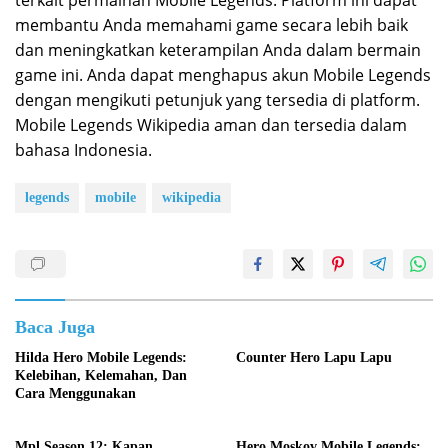
membantu Anda memahami game secara lebih baik
dan meningkatkan keterampilan Anda dalam bermain
game ini. Anda dapat menghapus akun Mobile Legends
dengan mengikuti petunjuk yang tersedia di platform.
Mobile Legends Wikipedia aman dan tersedia dalam
bahasa Indonesia.
legends
mobile
wikipedia
Baca Juga
Hilda Hero Mobile Legends:
Counter Hero Lapu Lapu
Kelebihan, Kelemahan, Dan
Cara Menggunakan
Mpl Season 12: Kapan
Hero Moskov Mobile Legends: