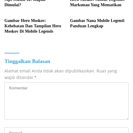
Dimulai?
Marksman Yang Mematikan
Gambar Hero Moskov:
Gambar Nana Mobile Legend:
Kehebatan Dan Tampilan Hero
Panduan Lengkap
Moskov Di Mobile Legends
Tinggalkan Balasan
Alamat email Anda tidak akan dipublikasikan.
Ruas yang
wajib ditandai
*