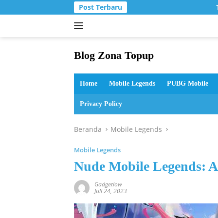
Langsung
Post Terbaru
T
ke
konten
Blog Zona Topup
Tips
dan
Home
Mobile Legends
PUBG Mobile
Trik
bermain
Privacy Policy
game
online
Beranda
Mobile Legends
Mobile Legends
Nude Mobile Legends: 
Gadgetlow
Juli 24, 2023