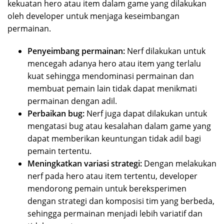
kekuatan hero atau item dalam game yang dilakukan
oleh developer untuk menjaga keseimbangan
permainan.
Penyeimbang permainan:
Nerf dilakukan untuk
mencegah adanya hero atau item yang terlalu
kuat sehingga mendominasi permainan dan
membuat pemain lain tidak dapat menikmati
permainan dengan adil.
Perbaikan bug:
Nerf juga dapat dilakukan untuk
mengatasi bug atau kesalahan dalam game yang
dapat memberikan keuntungan tidak adil bagi
pemain tertentu.
Meningkatkan variasi strategi:
Dengan melakukan
nerf pada hero atau item tertentu, developer
mendorong pemain untuk bereksperimen
dengan strategi dan komposisi tim yang berbeda,
sehingga permainan menjadi lebih variatif dan