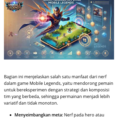
Bagian ini menjelaskan salah satu manfaat dari nerf
dalam game Mobile Legends, yaitu mendorong pemain
untuk bereksperimen dengan strategi dan komposisi
tim yang berbeda, sehingga permainan menjadi lebih
variatif dan tidak monoton.
Menyeimbangkan meta:
Nerf pada hero atau