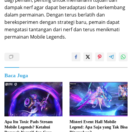
dampak nerf agar dapat beradaptasi dan berkembang
dalam permainan. Dengan terus berlatih dan
bereksperimen dengan strategi baru, pemain dapat
mengatasi tantangan dari nerf dan terus menikmati
permainan Mobile Legends.
Baca Juga
Apa Itu Toxic Pads Stream
Misteri Event Hall Mobile
Mobile Legends? Ketahui
Legend: Apa Saja yang Tak Bisa