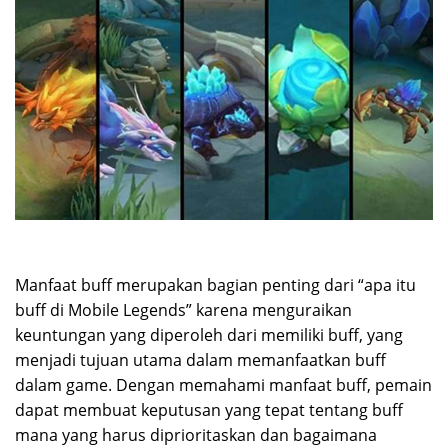
Manfaat buff merupakan bagian penting dari “apa itu
buff di Mobile Legends” karena menguraikan
keuntungan yang diperoleh dari memiliki buff, yang
menjadi tujuan utama dalam memanfaatkan buff
dalam game. Dengan memahami manfaat buff, pemain
dapat membuat keputusan yang tepat tentang buff
mana yang harus diprioritaskan dan bagaimana