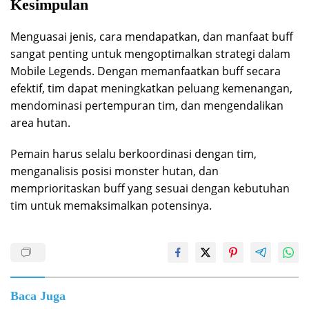
Kesimpulan
Menguasai jenis, cara mendapatkan, dan manfaat buff
sangat penting untuk mengoptimalkan strategi dalam
Mobile Legends. Dengan memanfaatkan buff secara
efektif, tim dapat meningkatkan peluang kemenangan,
mendominasi pertempuran tim, dan mengendalikan
area hutan.
Pemain harus selalu berkoordinasi dengan tim,
menganalisis posisi monster hutan, dan
memprioritaskan buff yang sesuai dengan kebutuhan
tim untuk memaksimalkan potensinya.
Baca Juga