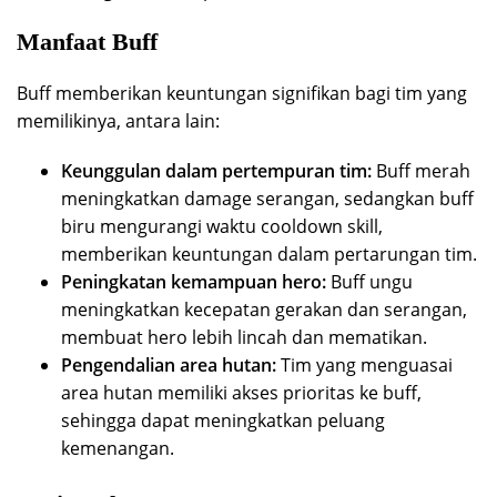
Manfaat Buff
Buff memberikan keuntungan signifikan bagi tim yang
memilikinya, antara lain:
Keunggulan dalam pertempuran tim:
Buff merah
meningkatkan damage serangan, sedangkan buff
biru mengurangi waktu cooldown skill,
memberikan keuntungan dalam pertarungan tim.
Peningkatan kemampuan hero:
Buff ungu
meningkatkan kecepatan gerakan dan serangan,
membuat hero lebih lincah dan mematikan.
Pengendalian area hutan:
Tim yang menguasai
area hutan memiliki akses prioritas ke buff,
sehingga dapat meningkatkan peluang
kemenangan.