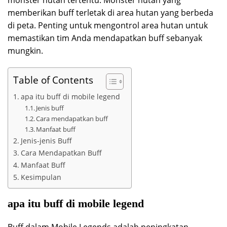
memberikan buff terletak di area hutan yang berbeda
di peta. Penting untuk mengontrol area hutan untuk
memastikan tim Anda mendapatkan buff sebanyak
mungkin.
Table of Contents
apa itu buff di mobile legend
Jenis buff
Cara mendapatkan buff
Manfaat buff
Jenis-jenis Buff
Cara Mendapatkan Buff
Manfaat Buff
Kesimpulan
apa itu buff di mobile legend
Buff dalam Mobile Legends adalah peningkatan