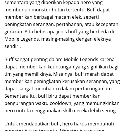
sementara yang diberikan kepada hero yang
membunuh monster hutan tertentu. Buff dapat
memberikan berbagai macam efek, seperti
peningkatan serangan, pertahanan, atau kecepatan
gerakan. Ada beberapa jenis buff yang berbeda di
Mobile Legends, masing-masing dengan efeknya
sendiri.
Buff sangat penting dalam Mobile Legends karena
dapat memberikan keuntungan yang signifikan bagi
tim yang memilikinya. Misalnya, buff merah dapat
memberikan peningkatan kerusakan serangan, yang
dapat sangat membantu dalam pertarungan tim.
Sementara itu, buff biru dapat memberikan
pengurangan waktu cooldown, yang memungkinkan
hero untuk menggunakan skill mereka lebih sering.
Untuk mendapatkan buff, hero harus membunuh
monster hutan tertentu. Monster hutan yang