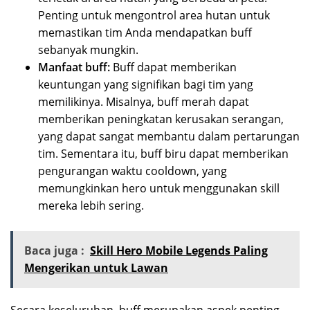
Penting untuk mengontrol area hutan untuk
memastikan tim Anda mendapatkan buff
sebanyak mungkin.
Manfaat buff:
Buff dapat memberikan
keuntungan yang signifikan bagi tim yang
memilikinya. Misalnya, buff merah dapat
memberikan peningkatan kerusakan serangan,
yang dapat sangat membantu dalam pertarungan
tim. Sementara itu, buff biru dapat memberikan
pengurangan waktu cooldown, yang
memungkinkan hero untuk menggunakan skill
mereka lebih sering.
Baca juga :
Skill Hero Mobile Legends Paling
Mengerikan untuk Lawan
Secara keseluruhan, buff merupakan aspek penting