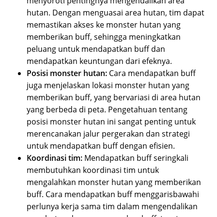
menyoroti pentingnya mengendalikan area
hutan. Dengan menguasai area hutan, tim dapat
memastikan akses ke monster hutan yang
memberikan buff, sehingga meningkatkan
peluang untuk mendapatkan buff dan
mendapatkan keuntungan dari efeknya.
Posisi monster hutan:
Cara mendapatkan buff
juga menjelaskan lokasi monster hutan yang
memberikan buff, yang bervariasi di area hutan
yang berbeda di peta. Pengetahuan tentang
posisi monster hutan ini sangat penting untuk
merencanakan jalur pergerakan dan strategi
untuk mendapatkan buff dengan efisien.
Koordinasi tim:
Mendapatkan buff seringkali
membutuhkan koordinasi tim untuk
mengalahkan monster hutan yang memberikan
buff. Cara mendapatkan buff menggarisbawahi
perlunya kerja sama tim dalam mengendalikan