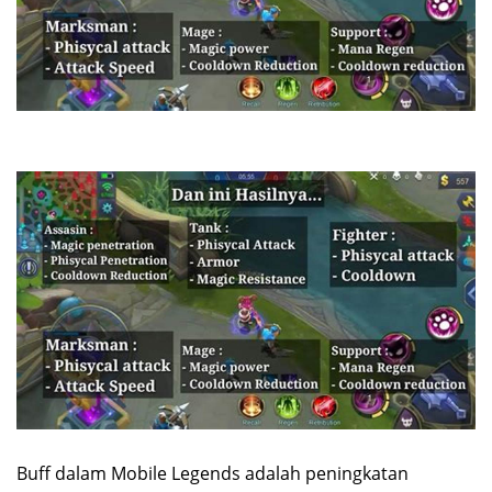
Buff dalam Mobile Legends adalah peningkatan