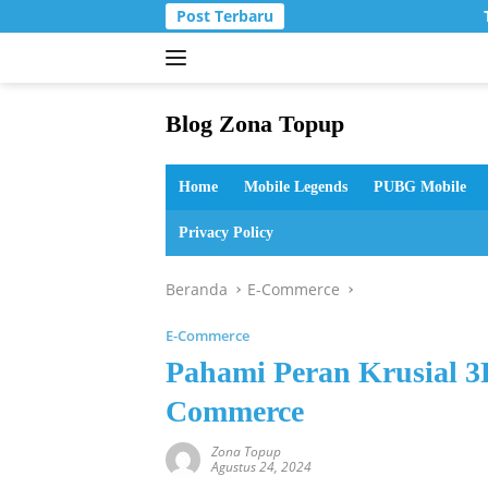
Langsung
Post Terbaru
T
ke
konten
Blog Zona Topup
Tips
dan
Home
Mobile Legends
PUBG Mobile
Trik
bermain
Privacy Policy
game
online
Beranda
E-Commerce
E-Commerce
Pahami Peran Krusial 3
Commerce
Zona Topup
Agustus 24, 2024