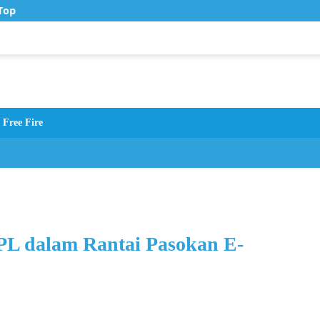
op Up Murah di Zona Topup
Free Fire
PL dalam Rantai Pasokan E-