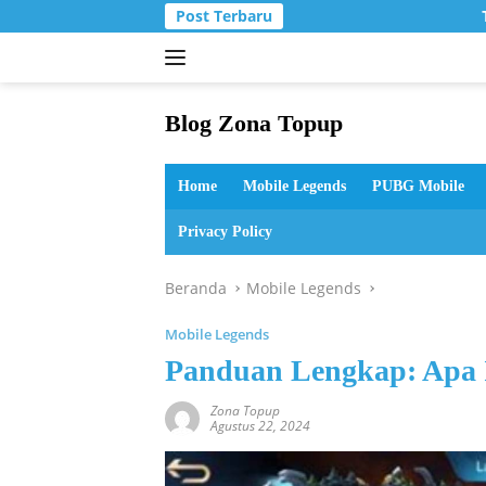
Langsung
Post Terbaru
T
ke
konten
Blog Zona Topup
Tips
dan
Home
Mobile Legends
PUBG Mobile
Trik
bermain
Privacy Policy
game
online
Beranda
Mobile Legends
Mobile Legends
Panduan Lengkap: Apa 
Zona Topup
Agustus 22, 2024