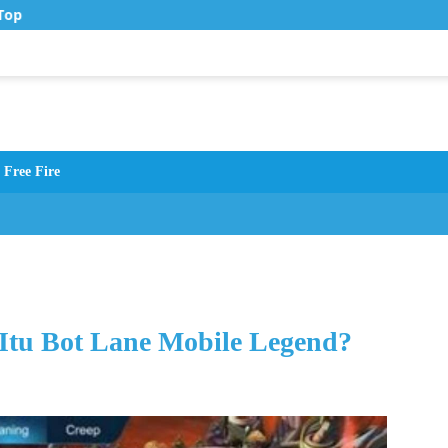
op Up Murah di Zona Topup
Free Fire
Itu Bot Lane Mobile Legend?