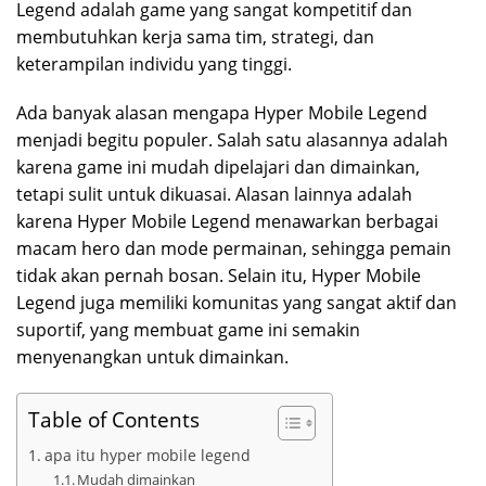
Legend adalah game yang sangat kompetitif dan
membutuhkan kerja sama tim, strategi, dan
keterampilan individu yang tinggi.
Ada banyak alasan mengapa Hyper Mobile Legend
menjadi begitu populer. Salah satu alasannya adalah
karena game ini mudah dipelajari dan dimainkan,
tetapi sulit untuk dikuasai. Alasan lainnya adalah
karena Hyper Mobile Legend menawarkan berbagai
macam hero dan mode permainan, sehingga pemain
tidak akan pernah bosan. Selain itu, Hyper Mobile
Legend juga memiliki komunitas yang sangat aktif dan
suportif, yang membuat game ini semakin
menyenangkan untuk dimainkan.
Table of Contents
apa itu hyper mobile legend
Mudah dimainkan