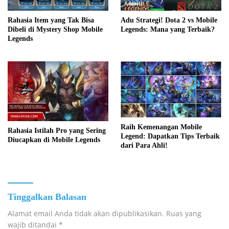
Rahasia Item yang Tak Bisa
Adu Strategi! Dota 2 vs Mobile
Dibeli di Mystery Shop Mobile
Legends: Mana yang Terbaik?
Legends
Raih Kemenangan Mobile
Rahasia Istilah Pro yang Sering
Legend: Dapatkan Tips Terbaik
Diucapkan di Mobile Legends
dari Para Ahli!
Tinggalkan Balasan
Alamat email Anda tidak akan dipublikasikan.
Ruas yang
wajib ditandai
*