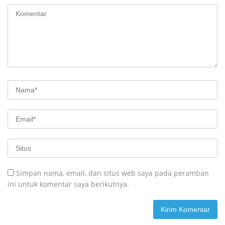
Simpan nama, email, dan situs web saya pada peramban
ini untuk komentar saya berikutnya.