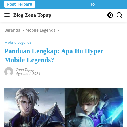
Langsung
Post Terbaru
Top Up Murah di Z
ke
Blog Zona Topup
konten
Tips
dan
Trik
Beranda
Mobile Legends
bermain
Mobile Legends
game
online
Panduan Lengkap: Apa Itu Hyper
Mobile Legends?
Zona Topup
Agustus 4, 2024