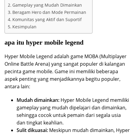
Gameplay yang Mudah Dimainkan
Beragam Hero dan Mode Permainan
Komunitas yang Aktif dan Suportif
Kesimpulan
apa itu hyper mobile legend
Hyper Mobile Legend adalah game MOBA (Multiplayer
Online Battle Arena) yang sangat populer di kalangan
pecinta game mobile. Game ini memiliki beberapa
aspek penting yang menjadikannya begitu populer,
antara lain:
Mudah dimainkan:
Hyper Mobile Legend memiliki
gameplay yang mudah dipelajari dan dimainkan,
sehingga cocok untuk pemain dari segala usia
dan tingkat keahlian.
Sulit dikuasai:
Meskipun mudah dimainkan, Hyper