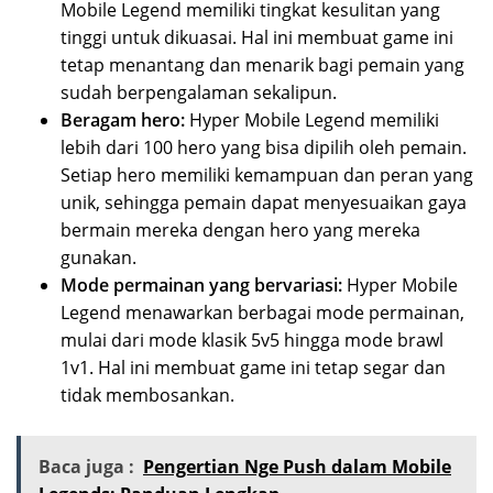
Mobile Legend memiliki tingkat kesulitan yang
tinggi untuk dikuasai. Hal ini membuat game ini
tetap menantang dan menarik bagi pemain yang
sudah berpengalaman sekalipun.
Beragam hero:
Hyper Mobile Legend memiliki
lebih dari 100 hero yang bisa dipilih oleh pemain.
Setiap hero memiliki kemampuan dan peran yang
unik, sehingga pemain dapat menyesuaikan gaya
bermain mereka dengan hero yang mereka
gunakan.
Mode permainan yang bervariasi:
Hyper Mobile
Legend menawarkan berbagai mode permainan,
mulai dari mode klasik 5v5 hingga mode brawl
1v1. Hal ini membuat game ini tetap segar dan
tidak membosankan.
Baca juga :
Pengertian Nge Push dalam Mobile