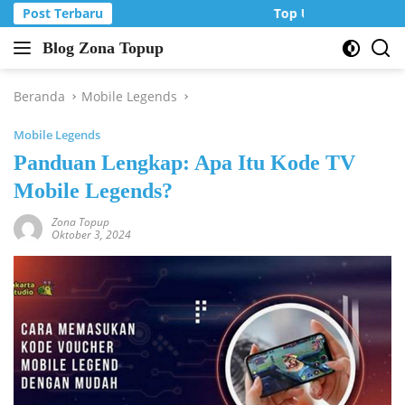
Langsung
Post Terbaru
Top Up Murah di Zon
ke
Blog Zona Topup
konten
Tips
dan
Trik
Beranda
Mobile Legends
bermain
Mobile Legends
game
online
Panduan Lengkap: Apa Itu Kode TV
Mobile Legends?
Zona Topup
Oktober 3, 2024