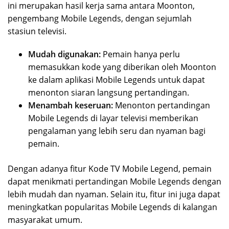
ini merupakan hasil kerja sama antara Moonton,
pengembang Mobile Legends, dengan sejumlah
stasiun televisi.
Mudah digunakan:
Pemain hanya perlu
memasukkan kode yang diberikan oleh Moonton
ke dalam aplikasi Mobile Legends untuk dapat
menonton siaran langsung pertandingan.
Menambah keseruan:
Menonton pertandingan
Mobile Legends di layar televisi memberikan
pengalaman yang lebih seru dan nyaman bagi
pemain.
Dengan adanya fitur Kode TV Mobile Legend, pemain
dapat menikmati pertandingan Mobile Legends dengan
lebih mudah dan nyaman. Selain itu, fitur ini juga dapat
meningkatkan popularitas Mobile Legends di kalangan
masyarakat umum.