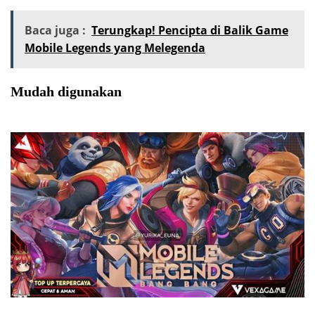
Baca juga :
Terungkap! Pencipta di Balik Game
Mobile Legends yang Melegenda
Mudah digunakan