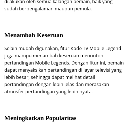
dilakukan oleh semua kalangan pemain, baik yang
sudah berpengalaman maupun pemula.
Menambah Keseruan
Selain mudah digunakan, fitur Kode TV Mobile Legend
juga mampu menambah keseruan menonton
pertandingan Mobile Legends. Dengan fitur ini, pemain
dapat menyaksikan pertandingan di layar televisi yang
lebih besar, sehingga dapat melihat detail
pertandingan dengan lebih jelas dan merasakan
atmosfer pertandingan yang lebih nyata.
Meningkatkan Popularitas