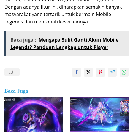
Dengan adanya fitur ini, diharapkan semakin banyak
masyarakat yang tertarik untuk bermain Mobile
Legends dan menikmati keseruannya.
Baca juga :
Mengapa Sulit Ganti Akun Mobile
Legends? Panduan Lengkap untuk Player
Baca Juga