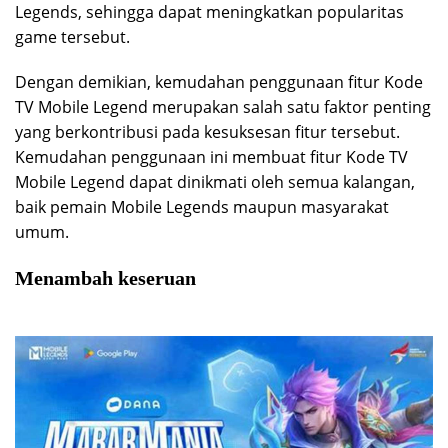
Legends, sehingga dapat meningkatkan popularitas
game tersebut.
Dengan demikian, kemudahan penggunaan fitur Kode
TV Mobile Legend merupakan salah satu faktor penting
yang berkontribusi pada kesuksesan fitur tersebut.
Kemudahan penggunaan ini membuat fitur Kode TV
Mobile Legend dapat dinikmati oleh semua kalangan,
baik pemain Mobile Legends maupun masyarakat
umum.
Menambah keseruan