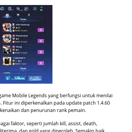
 game Mobile Legends yang berfungsi untuk menilai
Fitur ini diperkenalkan pada update patch 1.4.60
u kenaikan dan penurunan rank pemain.
ai faktor, seperti jumlah kill, assist, death,
terima, dan gold yang diperoleh. Semakin baik