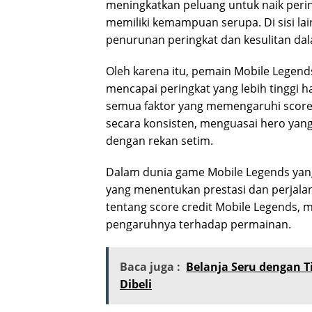
meningkatkan peluang untuk naik peri
memiliki kemampuan serupa. Di sisi la
penurunan peringkat dan kesulitan d
Oleh karena itu, pemain Mobile Legend
mencapai peringkat yang lebih tinggi 
semua faktor yang memengaruhi score c
secara konsisten, menguasai hero yang
dengan rekan setim.
Dalam dunia game Mobile Legends yang 
yang menentukan prestasi dan perjalan
tentang score credit Mobile Legends, m
pengaruhnya terhadap permainan.
Baca juga :
Belanja Seru dengan T
Dibeli