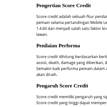
Pengertian Score Credit
Score credit adalah sebuah fitur peni
pemain selama pertandingan Mobile Leg
1.4.60 dan menjadi salah satu faktor k
lawan.
Penilaian Performa
Score credit dihitung berdasarkan berb
assist, death, damage yang diberikan, 
Semakin baik performa pemain dalam as
akan diraih.
Pengaruh Score Credit
Score credit memiliki pengaruh yang s
Score credit yang tinggi dapat memper