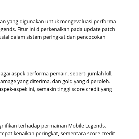
laian yang digunakan untuk mengevaluasi performa
ends. Fitur ini diperkenalkan pada update patch
rusial dalam sistem peringkat dan pencocokan
agai aspek performa pemain, seperti jumlah kill,
damage yang diterima, dan gold yang diperoleh.
pek-aspek ini, semakin tinggi score credit yang
ignifikan terhadap permainan Mobile Legends.
cepat kenaikan peringkat, sementara score credit