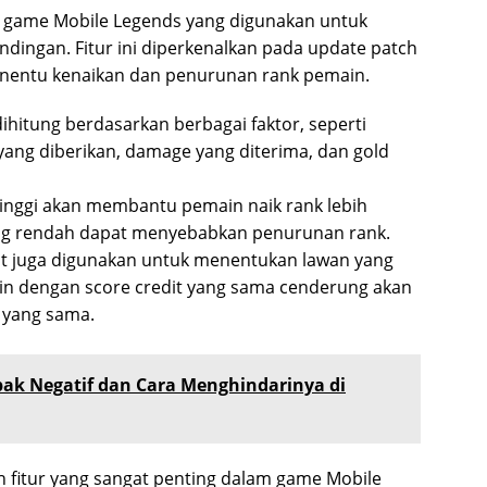
am game Mobile Legends yang digunakan untuk
dingan. Fitur ini diperkenalkan pada update patch
penentu kenaikan dan penurunan rank pemain.
dihitung berdasarkan berbagai faktor, seperti
e yang diberikan, damage yang diterima, dan gold
tinggi akan membantu pemain naik rank lebih
ang rendah dapat menyebabkan penurunan rank.
it juga digunakan untuk menentukan lawan yang
in dengan score credit yang sama cenderung akan
 yang sama.
k Negatif dan Cara Menghindarinya di
ah fitur yang sangat penting dalam game Mobile