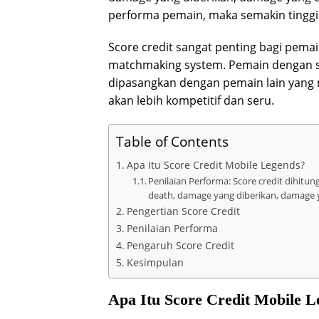
performa pemain, maka semakin tinggi 
Score credit sangat penting bagi pem
matchmaking system. Pemain dengan sc
dipasangkan dengan pemain lain yang m
akan lebih kompetitif dan seru.
Table of Contents
Apa Itu Score Credit Mobile Legends?
Penilaian Performa: Score credit dihitung
death, damage yang diberikan, damage y
Pengertian Score Credit
Penilaian Performa
Pengaruh Score Credit
Kesimpulan
Apa Itu Score Credit Mobile L