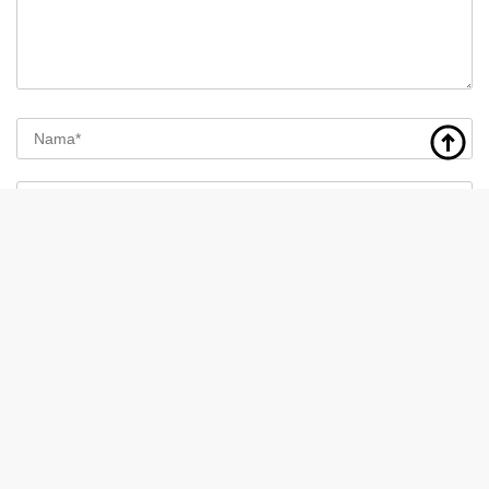
Simpan nama, email, dan situs web saya pada peramban
ini untuk komentar saya berikutnya.