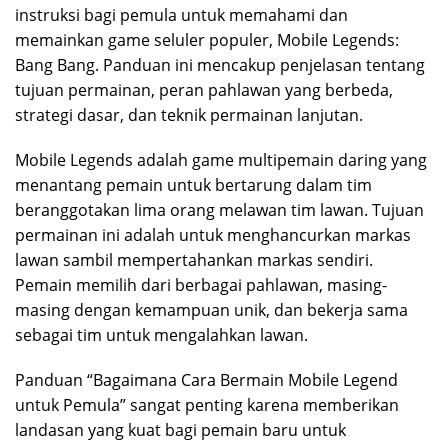
instruksi bagi pemula untuk memahami dan
memainkan game seluler populer, Mobile Legends:
Bang Bang. Panduan ini mencakup penjelasan tentang
tujuan permainan, peran pahlawan yang berbeda,
strategi dasar, dan teknik permainan lanjutan.
Mobile Legends adalah game multipemain daring yang
menantang pemain untuk bertarung dalam tim
beranggotakan lima orang melawan tim lawan. Tujuan
permainan ini adalah untuk menghancurkan markas
lawan sambil mempertahankan markas sendiri.
Pemain memilih dari berbagai pahlawan, masing-
masing dengan kemampuan unik, dan bekerja sama
sebagai tim untuk mengalahkan lawan.
Panduan “Bagaimana Cara Bermain Mobile Legend
untuk Pemula” sangat penting karena memberikan
landasan yang kuat bagi pemain baru untuk