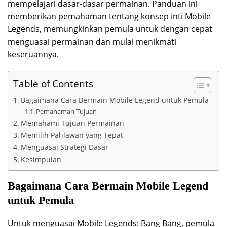
mempelajari dasar-dasar permainan. Panduan ini
memberikan pemahaman tentang konsep inti Mobile
Legends, memungkinkan pemula untuk dengan cepat
menguasai permainan dan mulai menikmati
keseruannya.
Table of Contents
Bagaimana Cara Bermain Mobile Legend untuk Pemula
Pemahaman Tujuan
Memahami Tujuan Permainan
Memilih Pahlawan yang Tepat
Menguasai Strategi Dasar
Kesimpulan
Bagaimana Cara Bermain Mobile Legend
untuk Pemula
Untuk menguasai Mobile Legends: Bang Bang, pemula