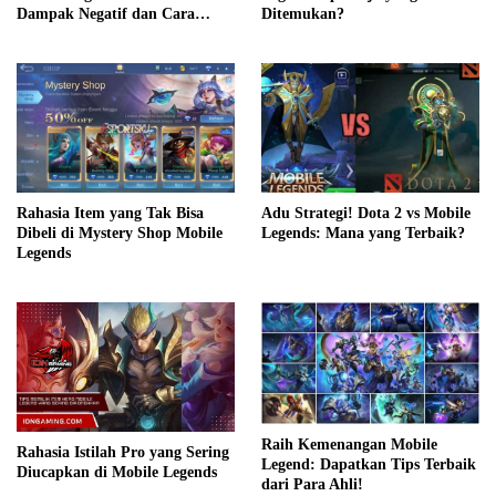
Dampak Negatif dan Cara
Ditemukan?
Mengatasinya
Adu Strategi! Dota 2 vs Mobile
Rahasia Item yang Tak Bisa
Legends: Mana yang Terbaik?
Dibeli di Mystery Shop Mobile
Legends
Raih Kemenangan Mobile
Rahasia Istilah Pro yang Sering
Legend: Dapatkan Tips Terbaik
Diucapkan di Mobile Legends
dari Para Ahli!