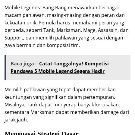
Mobile Legends: Bang Bang menawarkan berbagai
macam pahlawan, masing-masing dengan peran dan
kekuatan unik. Pemula harus memahami peran yang
berbeda, seperti Tank, Marksman, Mage, Assassin, dan
Support, dan memilih pahlawan yang sesuai dengan
gaya bermain dan komposisi tim.
Baca juga :
Catat Tanggalnya! Kompetisi
Pandawa 5 Mobile Legend Segera Hadir
Memilih pahlawan yang tepat dapat memberikan
keuntungan yang signifikan dalam pertempuran.
Misalnya, Tank dapat menyerap banyak kerusakan,
sementara Marksman dapat memberikan damage dari
jarak jauh.
Menguasai Strategi Dasar