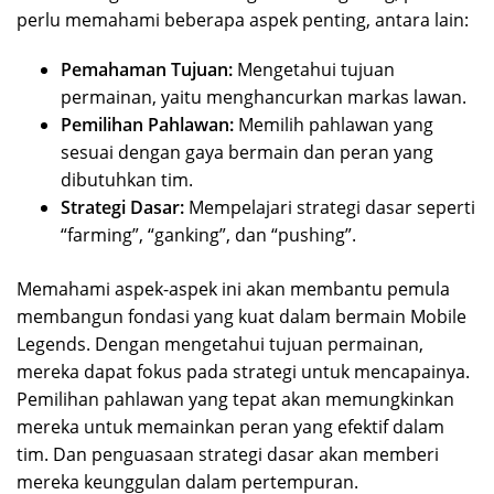
perlu memahami beberapa aspek penting, antara lain:
Pemahaman Tujuan:
Mengetahui tujuan
permainan, yaitu menghancurkan markas lawan.
Pemilihan Pahlawan:
Memilih pahlawan yang
sesuai dengan gaya bermain dan peran yang
dibutuhkan tim.
Strategi Dasar:
Mempelajari strategi dasar seperti
“farming”, “ganking”, dan “pushing”.
Memahami aspek-aspek ini akan membantu pemula
membangun fondasi yang kuat dalam bermain Mobile
Legends. Dengan mengetahui tujuan permainan,
mereka dapat fokus pada strategi untuk mencapainya.
Pemilihan pahlawan yang tepat akan memungkinkan
mereka untuk memainkan peran yang efektif dalam
tim. Dan penguasaan strategi dasar akan memberi
mereka keunggulan dalam pertempuran.