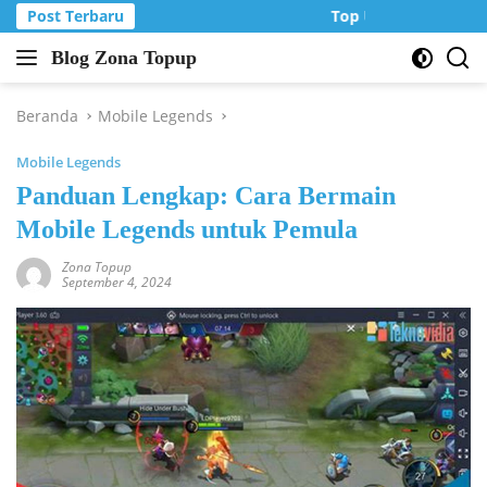
Langsung
Post Terbaru
Top Up Murah di Zon
ke
Blog Zona Topup
konten
Tips
dan
Trik
Beranda
Mobile Legends
bermain
Mobile Legends
game
online
Panduan Lengkap: Cara Bermain
Mobile Legends untuk Pemula
Zona Topup
September 4, 2024