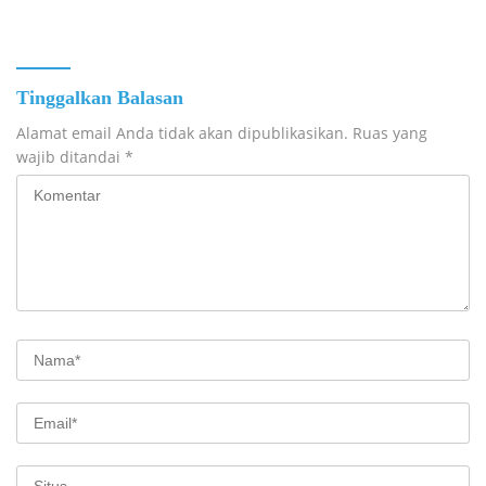
Tinggalkan Balasan
Alamat email Anda tidak akan dipublikasikan.
Ruas yang
wajib ditandai
*