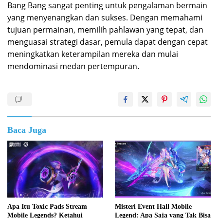
Bang Bang sangat penting untuk pengalaman bermain
yang menyenangkan dan sukses. Dengan memahami
tujuan permainan, memilih pahlawan yang tepat, dan
menguasai strategi dasar, pemula dapat dengan cepat
meningkatkan keterampilan mereka dan mulai
mendominasi medan pertempuran.
Baca Juga
Apa Itu Toxic Pads Stream
Misteri Event Hall Mobile
Mobile Legends? Ketahui
Legend: Apa Saja yang Tak Bisa