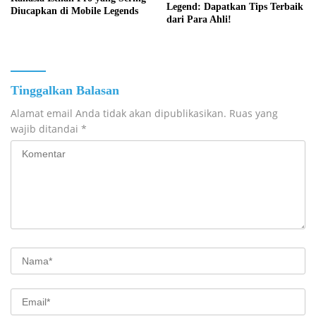
Legend: Dapatkan Tips Terbaik
Diucapkan di Mobile Legends
dari Para Ahli!
Tinggalkan Balasan
Alamat email Anda tidak akan dipublikasikan.
Ruas yang
wajib ditandai
*