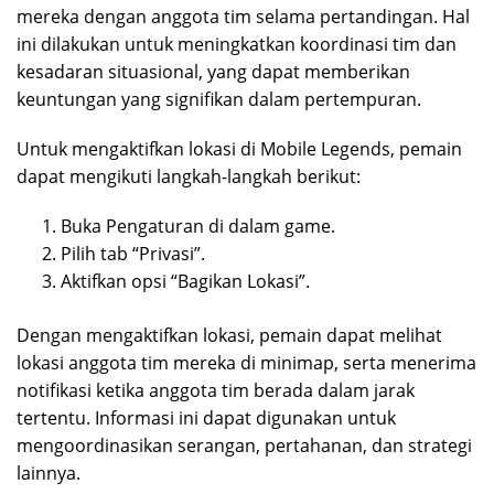
mereka dengan anggota tim selama pertandingan. Hal
ini dilakukan untuk meningkatkan koordinasi tim dan
kesadaran situasional, yang dapat memberikan
keuntungan yang signifikan dalam pertempuran.
Untuk mengaktifkan lokasi di Mobile Legends, pemain
dapat mengikuti langkah-langkah berikut:
Buka Pengaturan di dalam game.
Pilih tab “Privasi”.
Aktifkan opsi “Bagikan Lokasi”.
Dengan mengaktifkan lokasi, pemain dapat melihat
lokasi anggota tim mereka di minimap, serta menerima
notifikasi ketika anggota tim berada dalam jarak
tertentu. Informasi ini dapat digunakan untuk
mengoordinasikan serangan, pertahanan, dan strategi
lainnya.