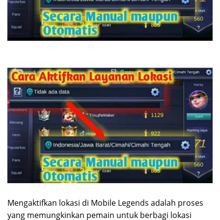
Mengaktifkan lokasi di Mobile Legends adalah proses
yang memungkinkan pemain untuk berbagi lokasi