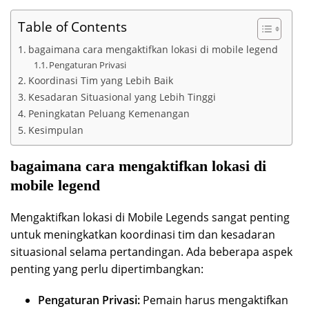
Table of Contents
bagaimana cara mengaktifkan lokasi di mobile legend
Pengaturan Privasi
Koordinasi Tim yang Lebih Baik
Kesadaran Situasional yang Lebih Tinggi
Peningkatan Peluang Kemenangan
Kesimpulan
bagaimana cara mengaktifkan lokasi di
mobile legend
Mengaktifkan lokasi di Mobile Legends sangat penting
untuk meningkatkan koordinasi tim dan kesadaran
situasional selama pertandingan. Ada beberapa aspek
penting yang perlu dipertimbangkan:
Pengaturan Privasi:
Pemain harus mengaktifkan