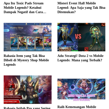
Apa Itu Toxic Pads Stream
Misteri Event Hall Mobile
Mobile Legends? Ketahui
Legend: Apa Saja yang Tak Bisa
Dampak Negatif dan Cara
Ditemukan?
Mengatasinya
Adu Strategi! Dota 2 vs Mobile
Rahasia Item yang Tak Bisa
Legends: Mana yang Terbaik?
Dibeli di Mystery Shop Mobile
Legends
Raih Kemenangan Mobile
Rahasia Istilah Pro yang Sering