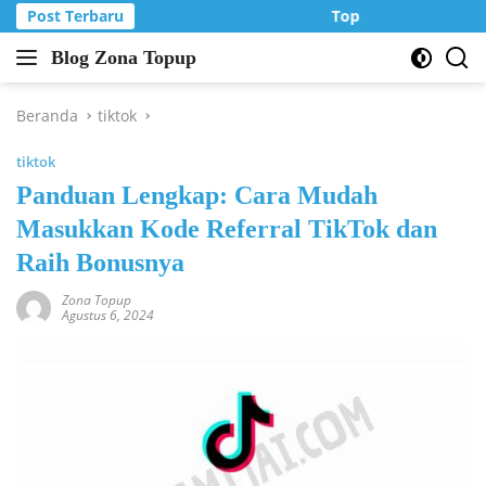
Langsung
Post Terbaru
Top Up Murah di Zo
ke
Blog Zona Topup
konten
Tips
dan
Trik
Beranda
tiktok
bermain
tiktok
game
online
Panduan Lengkap: Cara Mudah
Masukkan Kode Referral TikTok dan
Raih Bonusnya
Zona Topup
Agustus 6, 2024