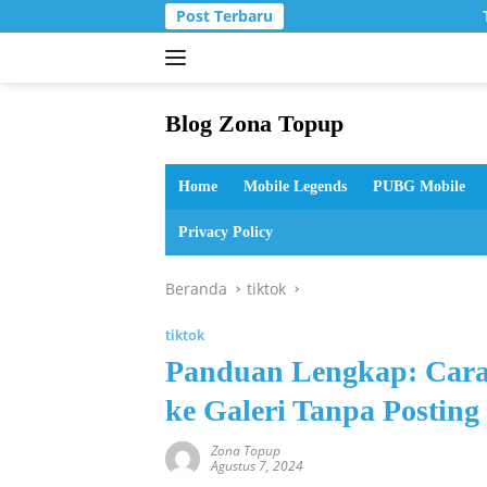
Langsung
Post Terbaru
T
ke
konten
Blog Zona Topup
Tips
dan
Home
Mobile Legends
PUBG Mobile
Trik
bermain
Privacy Policy
game
online
Beranda
tiktok
tiktok
Panduan Lengkap: Car
ke Galeri Tanpa Posting
Zona Topup
Agustus 7, 2024