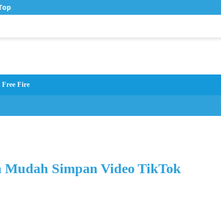
op Up Murah di Zona Topup
Free Fire
a Mudah Simpan Video TikTok