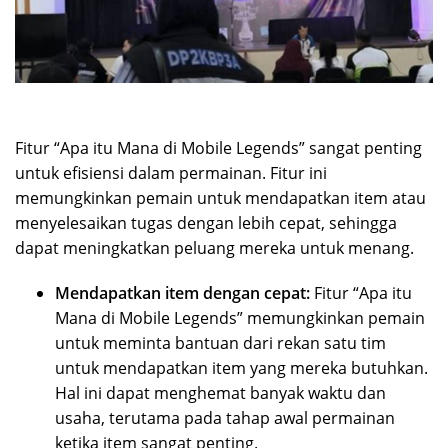
Fitur “Apa itu Mana di Mobile Legends” sangat penting
untuk efisiensi dalam permainan. Fitur ini
memungkinkan pemain untuk mendapatkan item atau
menyelesaikan tugas dengan lebih cepat, sehingga
dapat meningkatkan peluang mereka untuk menang.
Mendapatkan item dengan cepat:
Fitur “Apa itu
Mana di Mobile Legends” memungkinkan pemain
untuk meminta bantuan dari rekan satu tim
untuk mendapatkan item yang mereka butuhkan.
Hal ini dapat menghemat banyak waktu dan
usaha, terutama pada tahap awal permainan
ketika item sangat penting.