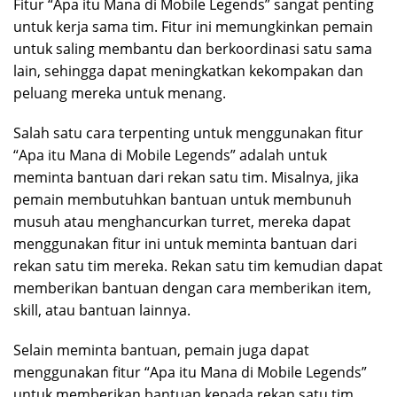
Fitur “Apa itu Mana di Mobile Legends” sangat penting
untuk kerja sama tim. Fitur ini memungkinkan pemain
untuk saling membantu dan berkoordinasi satu sama
lain, sehingga dapat meningkatkan kekompakan dan
peluang mereka untuk menang.
Salah satu cara terpenting untuk menggunakan fitur
“Apa itu Mana di Mobile Legends” adalah untuk
meminta bantuan dari rekan satu tim. Misalnya, jika
pemain membutuhkan bantuan untuk membunuh
musuh atau menghancurkan turret, mereka dapat
menggunakan fitur ini untuk meminta bantuan dari
rekan satu tim mereka. Rekan satu tim kemudian dapat
memberikan bantuan dengan cara memberikan item,
skill, atau bantuan lainnya.
Selain meminta bantuan, pemain juga dapat
menggunakan fitur “Apa itu Mana di Mobile Legends”
untuk memberikan bantuan kepada rekan satu tim