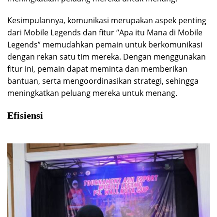
Kesimpulannya, komunikasi merupakan aspek penting
dari Mobile Legends dan fitur “Apa itu Mana di Mobile
Legends” memudahkan pemain untuk berkomunikasi
dengan rekan satu tim mereka. Dengan menggunakan
fitur ini, pemain dapat meminta dan memberikan
bantuan, serta mengoordinasikan strategi, sehingga
meningkatkan peluang mereka untuk menang.
Efisiensi