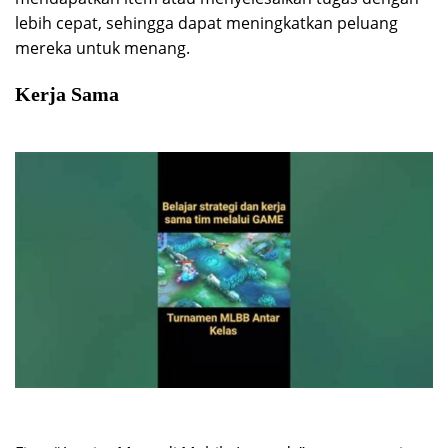
lebih cepat, sehingga dapat meningkatkan peluang
mereka untuk menang.
Kerja Sama