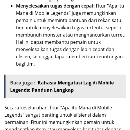
Menyelesaikan tugas dengan cepat:
Fitur “Apa itu
Mana di Mobile Legends” juga memungkinkan
pemain untuk meminta bantuan dari rekan satu
tim untuk menyelesaikan tugas tertentu, seperti
membunuh monster atau menghancurkan turret.
Hal ini dapat membantu pemain untuk
menyelesaikan tugas dengan lebih cepat dan
efisien, sehingga dapat memberikan keuntungan
bagi tim.
Baca juga :
Rahasia Mengatasi Lag di Mobile
Legends: Panduan Lengkap
Secara keseluruhan, fitur “Apa itu Mana di Mobile
Legends” sangat penting untuk efisiensi dalam
permainan. Fitur ini memungkinkan pemain untuk
mendapatkan item atau menyelesaikan tugas dengan