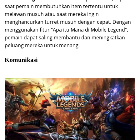
saat pemain membutuhkan item tertentu untuk
melawan musuh atau saat mereka ingin
menghancurkan turret musuh dengan cepat. Dengan
menggunakan fitur “Apa itu Mana di Mobile Legend”,
pemain dapat saling membantu dan meningkatkan
peluang mereka untuk menang.
Komunikasi