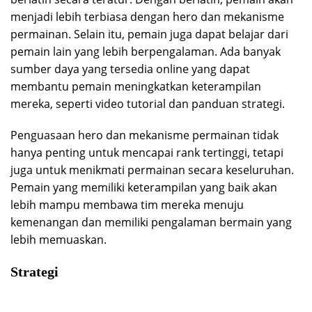
menjadi lebih terbiasa dengan hero dan mekanisme
permainan. Selain itu, pemain juga dapat belajar dari
pemain lain yang lebih berpengalaman. Ada banyak
sumber daya yang tersedia online yang dapat
membantu pemain meningkatkan keterampilan
mereka, seperti video tutorial dan panduan strategi.
Penguasaan hero dan mekanisme permainan tidak
hanya penting untuk mencapai rank tertinggi, tetapi
juga untuk menikmati permainan secara keseluruhan.
Pemain yang memiliki keterampilan yang baik akan
lebih mampu membawa tim mereka menuju
kemenangan dan memiliki pengalaman bermain yang
lebih memuaskan.
Strategi