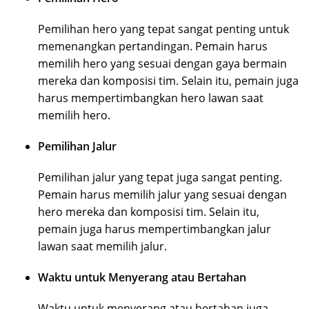
Pemilihan hero yang tepat sangat penting untuk
memenangkan pertandingan. Pemain harus
memilih hero yang sesuai dengan gaya bermain
mereka dan komposisi tim. Selain itu, pemain juga
harus mempertimbangkan hero lawan saat
memilih hero.
Pemilihan Jalur
Pemilihan jalur yang tepat juga sangat penting.
Pemain harus memilih jalur yang sesuai dengan
hero mereka dan komposisi tim. Selain itu,
pemain juga harus mempertimbangkan jalur
lawan saat memilih jalur.
Waktu untuk Menyerang atau Bertahan
Waktu untuk menyerang atau bertahan juga