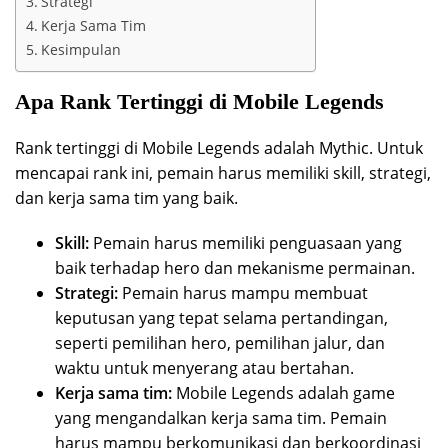
Strategi
Kerja Sama Tim
Kesimpulan
Apa Rank Tertinggi di Mobile Legends
Rank tertinggi di Mobile Legends adalah Mythic. Untuk
mencapai rank ini, pemain harus memiliki skill, strategi,
dan kerja sama tim yang baik.
Skill:
Pemain harus memiliki penguasaan yang
baik terhadap hero dan mekanisme permainan.
Strategi:
Pemain harus mampu membuat
keputusan yang tepat selama pertandingan,
seperti pemilihan hero, pemilihan jalur, dan
waktu untuk menyerang atau bertahan.
Kerja sama tim:
Mobile Legends adalah game
yang mengandalkan kerja sama tim. Pemain
harus mampu berkomunikasi dan berkoordinasi