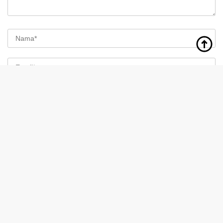
Simpan nama, email, dan situs web saya pada peramban
ini untuk komentar saya berikutnya.