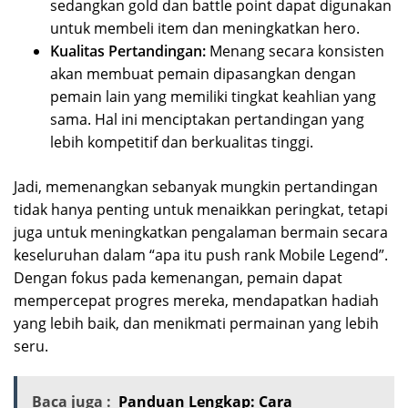
sedangkan gold dan battle point dapat digunakan
untuk membeli item dan meningkatkan hero.
Kualitas Pertandingan:
Menang secara konsisten
akan membuat pemain dipasangkan dengan
pemain lain yang memiliki tingkat keahlian yang
sama. Hal ini menciptakan pertandingan yang
lebih kompetitif dan berkualitas tinggi.
Jadi, memenangkan sebanyak mungkin pertandingan
tidak hanya penting untuk menaikkan peringkat, tetapi
juga untuk meningkatkan pengalaman bermain secara
keseluruhan dalam “apa itu push rank Mobile Legend”.
Dengan fokus pada kemenangan, pemain dapat
mempercepat progres mereka, mendapatkan hadiah
yang lebih baik, dan menikmati permainan yang lebih
seru.
Baca juga :
Panduan Lengkap: Cara