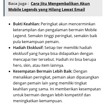
Baca juga :
Cara Jitu Mengembalikan Akun
Mobile Legends yang Hilang Lewat Email
Bukti Keahlian:
Peringkat akun mencerminkan
keterampilan dan pengalaman bermain Mobile
Legend. Semakin tinggi peringkat, semakin baik
pula kemampuan pemain.
Hadiah Eksklusif:
Setiap tier memiliki hadiah
eksklusif yang hanya bisa didapatkan dengan
mencapai tier tersebut. Hadiah ini bisa berupa
hero, skin, atau item lainnya.
Kesempatan Bermain Lebih Baik:
Dengan
menaikkan peringkat, pemain akan dipasangkan
dengan pemain lain yang memiliki tingkat
keahlian yang sama. Ini memberikan kesempatan
untuk bermain dengan lebih kompetitif dan
meningkatkan kemampuan.