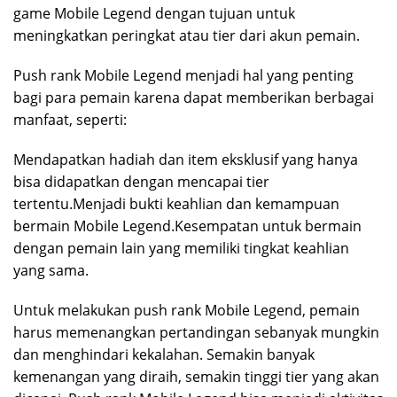
game Mobile Legend dengan tujuan untuk
meningkatkan peringkat atau tier dari akun pemain.
Push rank Mobile Legend menjadi hal yang penting
bagi para pemain karena dapat memberikan berbagai
manfaat, seperti:
Mendapatkan hadiah dan item eksklusif yang hanya
bisa didapatkan dengan mencapai tier
tertentu.Menjadi bukti keahlian dan kemampuan
bermain Mobile Legend.Kesempatan untuk bermain
dengan pemain lain yang memiliki tingkat keahlian
yang sama.
Untuk melakukan push rank Mobile Legend, pemain
harus memenangkan pertandingan sebanyak mungkin
dan menghindari kekalahan. Semakin banyak
kemenangan yang diraih, semakin tinggi tier yang akan