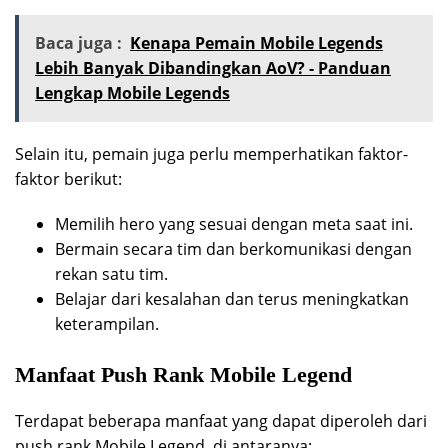
Baca juga :
Kenapa Pemain Mobile Legends
Lebih Banyak Dibandingkan AoV? - Panduan
Lengkap Mobile Legends
Selain itu, pemain juga perlu memperhatikan faktor-
faktor berikut:
Memilih hero yang sesuai dengan meta saat ini.
Bermain secara tim dan berkomunikasi dengan
rekan satu tim.
Belajar dari kesalahan dan terus meningkatkan
keterampilan.
Manfaat Push Rank Mobile Legend
Terdapat beberapa manfaat yang dapat diperoleh dari
push rank Mobile Legend, di antaranya: