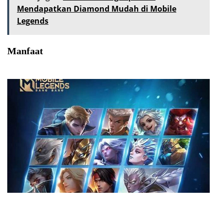
Mendapatkan Diamond Mudah di Mobile
Legends
Manfaat