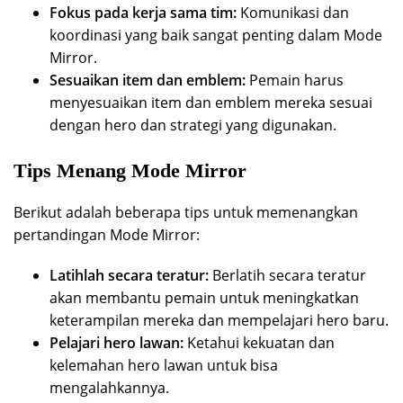
Fokus pada kerja sama tim:
Komunikasi dan
koordinasi yang baik sangat penting dalam Mode
Mirror.
Sesuaikan item dan emblem:
Pemain harus
menyesuaikan item dan emblem mereka sesuai
dengan hero dan strategi yang digunakan.
Tips Menang Mode Mirror
Berikut adalah beberapa tips untuk memenangkan
pertandingan Mode Mirror:
Latihlah secara teratur:
Berlatih secara teratur
akan membantu pemain untuk meningkatkan
keterampilan mereka dan mempelajari hero baru.
Pelajari hero lawan:
Ketahui kekuatan dan
kelemahan hero lawan untuk bisa
mengalahkannya.