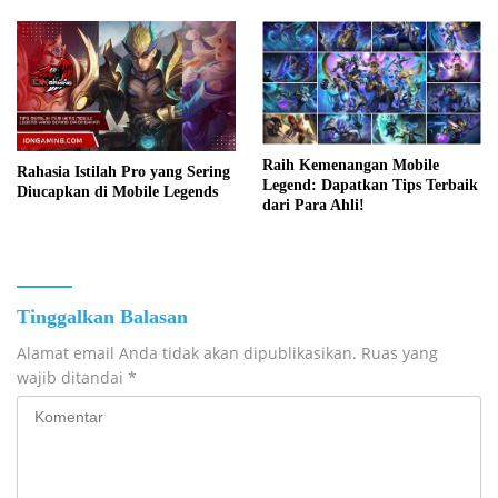
Raih Kemenangan Mobile
Rahasia Istilah Pro yang Sering
Legend: Dapatkan Tips Terbaik
Diucapkan di Mobile Legends
dari Para Ahli!
Tinggalkan Balasan
Alamat email Anda tidak akan dipublikasikan.
Ruas yang
wajib ditandai
*