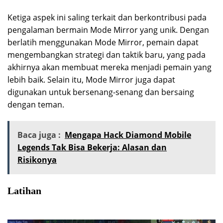
Ketiga aspek ini saling terkait dan berkontribusi pada
pengalaman bermain Mode Mirror yang unik. Dengan
berlatih menggunakan Mode Mirror, pemain dapat
mengembangkan strategi dan taktik baru, yang pada
akhirnya akan membuat mereka menjadi pemain yang
lebih baik. Selain itu, Mode Mirror juga dapat
digunakan untuk bersenang-senang dan bersaing
dengan teman.
Baca juga :
Mengapa Hack Diamond Mobile
Legends Tak Bisa Bekerja: Alasan dan
Risikonya
Latihan