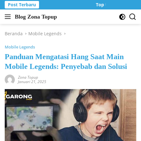
Langsung
Post Terbaru
Top Up Murah di Zo
ke
Blog Zona Topup
konten
Tips
dan
Trik
Beranda
Mobile Legends
bermain
Mobile Legends
game
online
Panduan Mengatasi Hang Saat Main
Mobile Legends: Penyebab dan Solusi
Zona Topup
Januari 21, 2025