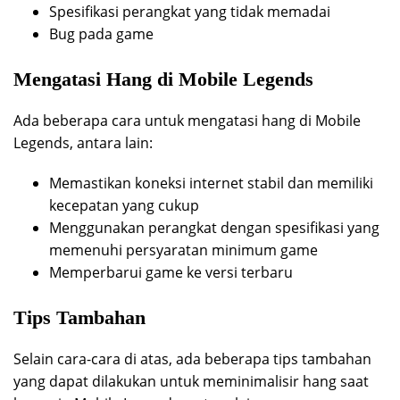
Spesifikasi perangkat yang tidak memadai
Bug pada game
Mengatasi Hang di Mobile Legends
Ada beberapa cara untuk mengatasi hang di Mobile
Legends, antara lain:
Memastikan koneksi internet stabil dan memiliki
kecepatan yang cukup
Menggunakan perangkat dengan spesifikasi yang
memenuhi persyaratan minimum game
Memperbarui game ke versi terbaru
Tips Tambahan
Selain cara-cara di atas, ada beberapa tips tambahan
yang dapat dilakukan untuk meminimalisir hang saat