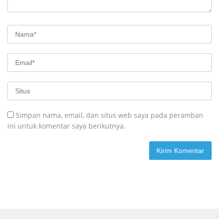
Simpan nama, email, dan situs web saya pada peramban
ini untuk komentar saya berikutnya.