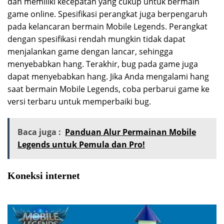
dan memiliki kecepatan yang cukup untuk bermain
game online. Spesifikasi perangkat juga berpengaruh
pada kelancaran bermain Mobile Legends. Perangkat
dengan spesifikasi rendah mungkin tidak dapat
menjalankan game dengan lancar, sehingga
menyebabkan hang. Terakhir, bug pada game juga
dapat menyebabkan hang. Jika Anda mengalami hang
saat bermain Mobile Legends, coba perbarui game ke
versi terbaru untuk memperbaiki bug.
Baca juga :
Panduan Alur Permainan Mobile
Legends untuk Pemula dan Pro!
Koneksi internet