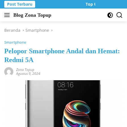
Langsung
Post Terbaru
Top Up Murah di Zon
ke
Blog Zona Topup
konten
Tips
dan
Trik
Beranda
Smartphone
bermain
Smartphone
game
online
Pelopor Smartphone Andal dan Hemat:
Redmi 5A
Zona Topup
Agustus 9, 2024