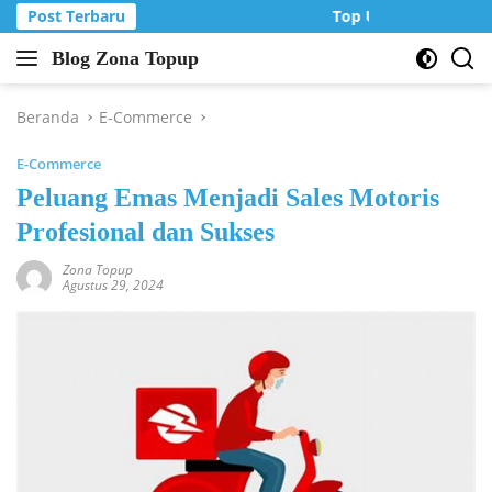
Langsung
Post Terbaru
Top Up Murah di Zon
ke
Blog Zona Topup
konten
Tips
dan
Trik
Beranda
E-Commerce
bermain
E-Commerce
game
online
Peluang Emas Menjadi Sales Motoris
Profesional dan Sukses
Zona Topup
Agustus 29, 2024