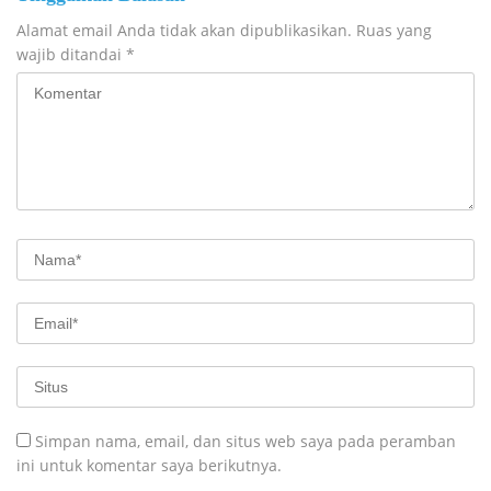
Alamat email Anda tidak akan dipublikasikan.
Ruas yang
wajib ditandai
*
Simpan nama, email, dan situs web saya pada peramban
ini untuk komentar saya berikutnya.