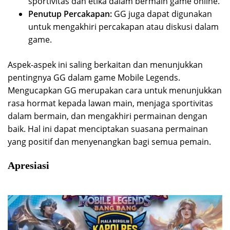
sportivitas dan etika dalam bermain game online.
Penutup Percakapan:
GG juga dapat digunakan
untuk mengakhiri percakapan atau diskusi dalam
game.
Aspek-aspek ini saling berkaitan dan menunjukkan
pentingnya GG dalam game Mobile Legends.
Mengucapkan GG merupakan cara untuk menunjukkan
rasa hormat kepada lawan main, menjaga sportivitas
dalam bermain, dan mengakhiri permainan dengan
baik. Hal ini dapat menciptakan suasana permainan
yang positif dan menyenangkan bagi semua pemain.
Apresiasi