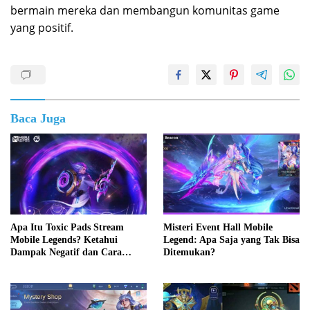
bermain mereka dan membangun komunitas game
yang positif.
Baca Juga
Apa Itu Toxic Pads Stream
Misteri Event Hall Mobile
Mobile Legends? Ketahui
Legend: Apa Saja yang Tak Bisa
Dampak Negatif dan Cara
Ditemukan?
Mengatasinya