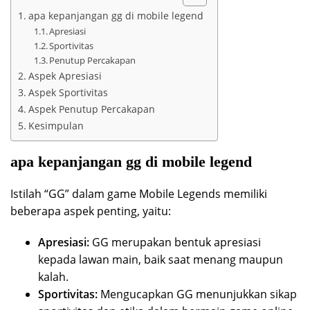
apa kepanjangan gg di mobile legend
Apresiasi
Sportivitas
Penutup Percakapan
Aspek Apresiasi
Aspek Sportivitas
Aspek Penutup Percakapan
Kesimpulan
apa kepanjangan gg di mobile legend
Istilah “GG” dalam game Mobile Legends memiliki
beberapa aspek penting, yaitu:
Apresiasi:
GG merupakan bentuk apresiasi
kepada lawan main, baik saat menang maupun
kalah.
Sportivitas:
Mengucapkan GG menunjukkan sikap