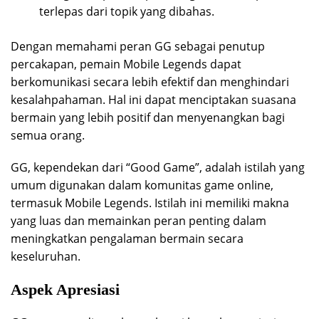
terlepas dari topik yang dibahas.
Dengan memahami peran GG sebagai penutup
percakapan, pemain Mobile Legends dapat
berkomunikasi secara lebih efektif dan menghindari
kesalahpahaman. Hal ini dapat menciptakan suasana
bermain yang lebih positif dan menyenangkan bagi
semua orang.
GG, kependekan dari “Good Game”, adalah istilah yang
umum digunakan dalam komunitas game online,
termasuk Mobile Legends. Istilah ini memiliki makna
yang luas dan memainkan peran penting dalam
meningkatkan pengalaman bermain secara
keseluruhan.
Aspek Apresiasi