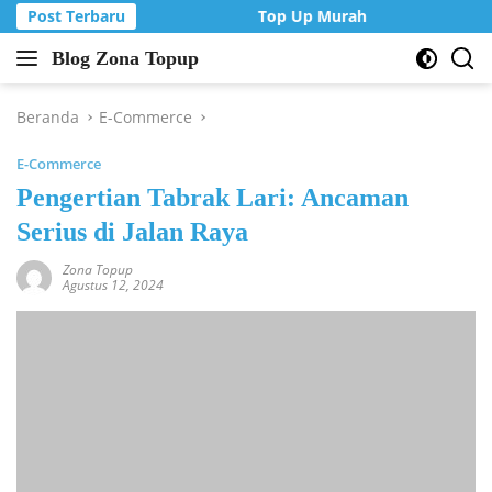
Langsung
Post Terbaru
Top Up Murah di Zona Topup
ke
Blog Zona Topup
konten
Tips
dan
Trik
Beranda
E-Commerce
bermain
E-Commerce
game
online
Pengertian Tabrak Lari: Ancaman
Serius di Jalan Raya
Zona Topup
Agustus 12, 2024