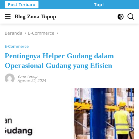
Langsung
Post Terbaru
Top Up Murah di Zon
ke
Blog Zona Topup
konten
Tips
dan
Trik
Beranda
E-Commerce
bermain
E-Commerce
game
online
Pentingnya Helper Gudang dalam
Operasional Gudang yang Efisien
Zona Topup
Agustus 25, 2024