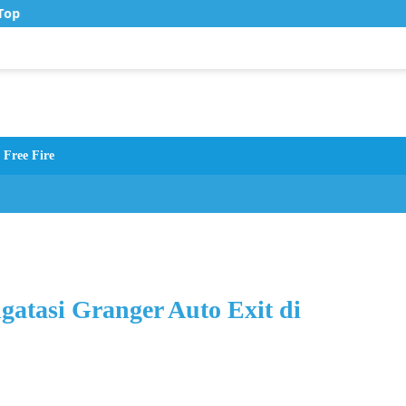
op Up Murah di Zona Topup
Free Fire
atasi Granger Auto Exit di