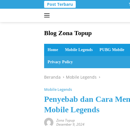
Langsung
Post Terbaru
T
ke
konten
Blog Zona Topup
Tips
dan
Home
Mobile Legends
PUBG Mobile
Trik
bermain
Privacy Policy
game
online
Beranda
Mobile Legends
Mobile Legends
Penyebab dan Cara Meng
Mobile Legends
Zona Topup
Desember 9, 2024