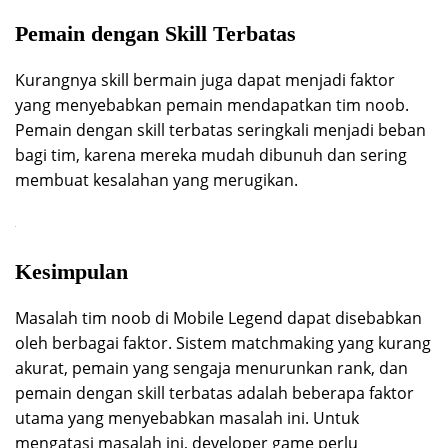
Pemain dengan Skill Terbatas
Kurangnya skill bermain juga dapat menjadi faktor
yang menyebabkan pemain mendapatkan tim noob.
Pemain dengan skill terbatas seringkali menjadi beban
bagi tim, karena mereka mudah dibunuh dan sering
membuat kesalahan yang merugikan.
Kesimpulan
Masalah tim noob di Mobile Legend dapat disebabkan
oleh berbagai faktor. Sistem matchmaking yang kurang
akurat, pemain yang sengaja menurunkan rank, dan
pemain dengan skill terbatas adalah beberapa faktor
utama yang menyebabkan masalah ini. Untuk
mengatasi masalah ini, developer game perlu