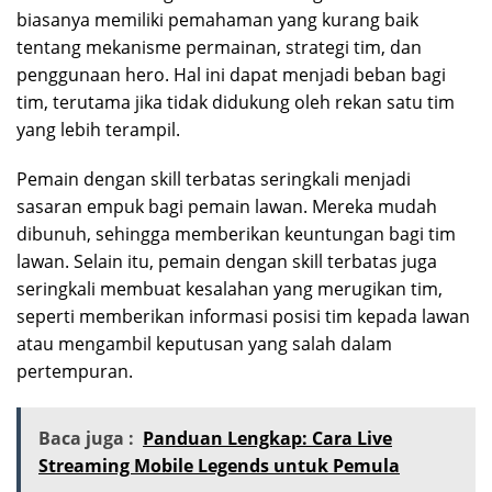
biasanya memiliki pemahaman yang kurang baik
tentang mekanisme permainan, strategi tim, dan
penggunaan hero. Hal ini dapat menjadi beban bagi
tim, terutama jika tidak didukung oleh rekan satu tim
yang lebih terampil.
Pemain dengan skill terbatas seringkali menjadi
sasaran empuk bagi pemain lawan. Mereka mudah
dibunuh, sehingga memberikan keuntungan bagi tim
lawan. Selain itu, pemain dengan skill terbatas juga
seringkali membuat kesalahan yang merugikan tim,
seperti memberikan informasi posisi tim kepada lawan
atau mengambil keputusan yang salah dalam
pertempuran.
Baca juga :
Panduan Lengkap: Cara Live
Streaming Mobile Legends untuk Pemula