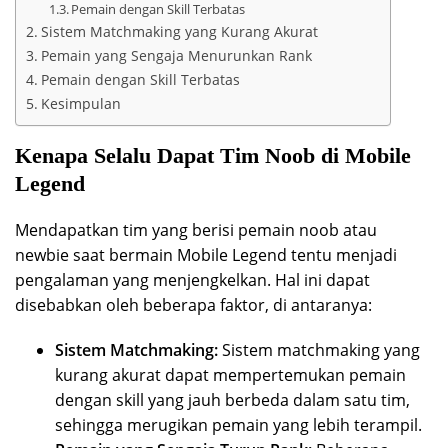
Pemain dengan Skill Terbatas
Sistem Matchmaking yang Kurang Akurat
Pemain yang Sengaja Menurunkan Rank
Pemain dengan Skill Terbatas
Kesimpulan
Kenapa Selalu Dapat Tim Noob di Mobile
Legend
Mendapatkan tim yang berisi pemain noob atau
newbie saat bermain Mobile Legend tentu menjadi
pengalaman yang menjengkelkan. Hal ini dapat
disebabkan oleh beberapa faktor, di antaranya:
Sistem Matchmaking:
Sistem matchmaking yang
kurang akurat dapat mempertemukan pemain
dengan skill yang jauh berbeda dalam satu tim,
sehingga merugikan pemain yang lebih terampil.