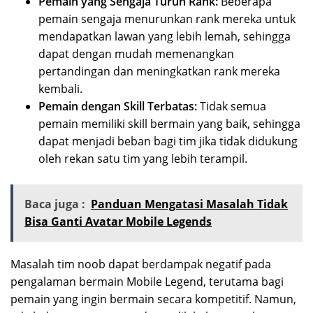
Pemain yang Sengaja Turun Rank:
Beberapa
pemain sengaja menurunkan rank mereka untuk
mendapatkan lawan yang lebih lemah, sehingga
dapat dengan mudah memenangkan
pertandingan dan meningkatkan rank mereka
kembali.
Pemain dengan Skill Terbatas:
Tidak semua
pemain memiliki skill bermain yang baik, sehingga
dapat menjadi beban bagi tim jika tidak didukung
oleh rekan satu tim yang lebih terampil.
Baca juga :
Panduan Mengatasi Masalah Tidak
Bisa Ganti Avatar Mobile Legends
Masalah tim noob dapat berdampak negatif pada
pengalaman bermain Mobile Legend, terutama bagi
pemain yang ingin bermain secara kompetitif. Namun,