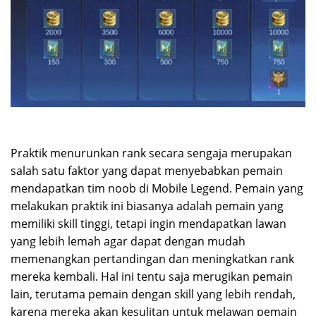
Praktik menurunkan rank secara sengaja merupakan
salah satu faktor yang dapat menyebabkan pemain
mendapatkan tim noob di Mobile Legend. Pemain yang
melakukan praktik ini biasanya adalah pemain yang
memiliki skill tinggi, tetapi ingin mendapatkan lawan
yang lebih lemah agar dapat dengan mudah
memenangkan pertandingan dan meningkatkan rank
mereka kembali. Hal ini tentu saja merugikan pemain
lain, terutama pemain dengan skill yang lebih rendah,
karena mereka akan kesulitan untuk melawan pemain