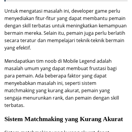
Untuk mengatasi masalah ini, developer game perlu
menyediakan fitur-fitur yang dapat membantu pemain
dengan skill terbatas untuk meningkatkan kemampuan
bermain mereka. Selain itu, pemain juga perlu berlatih
secara teratur dan mempelajari teknik-teknik bermain
yang efektif.
Mendapatkan tim noob di Mobile Legend adalah
masalah umum yang dapat membuat frustasi bagi
para pemain. Ada beberapa faktor yang dapat
menyebabkan masalah ini, seperti sistem
matchmaking yang kurang akurat, pemain yang
sengaja menurunkan rank, dan pemain dengan skill
terbatas.
Sistem Matchmaking yang Kurang Akurat