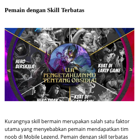
Pemain dengan Skill Terbatas
Kurangnya skill bermain merupakan salah satu faktor
utama yang menyebabkan pemain mendapatkan tim
noob di Mobile Legend. Pemain dengan skill terbatas