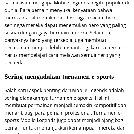
satu alasan mengapa Mobile Legends begitu populer di
dunia. Para pemain menyukai kenyataan bahwa
mereka dapat memilih dari berbagai macam hero,
sehingga mereka dapat menemukan hero yang paling
sesuai dengan gaya bermain mereka. Selain itu,
banyaknya hero yang tersedia juga membuat
permainan menjadi lebih menantang, karena pemain
harus mempelajari cara melawan semua hero yang
berbeda.
Sering mengadakan turnamen e-sports
Salah satu aspek penting dari Mobile Legends adalah
sering diadakannya turnamen e-sports. Hal ini
membuat permainan menjadi semakin kompetitif dan
menarik bagi para pemain profesional. Turnamen e-
sports Mobile Legends juga dapat menjadi ajang bagi
pemain untuk menunjukkan kemampuan mereka dan