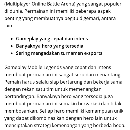
(Multiplayer Online Battle Arena) yang sangat populer
di dunia. Permainan ini memiliki beberapa aspek
penting yang membuatnya begitu digemari, antara
lain:
Gameplay yang cepat dan intens
Banyaknya hero yang tersedia
Sering mengadakan turnamen e-sports
Gameplay Mobile Legends yang cepat dan intens
membuat permainan ini sangat seru dan menantang.
Pemain harus selalu siap bertarung dan bekerja sama
dengan rekan satu tim untuk memenangkan
pertandingan. Banyaknya hero yang tersedia juga
membuat permainan ini semakin bervariasi dan tidak
membosankan. Setiap hero memiliki kemampuan unik
yang dapat dikombinasikan dengan hero lain untuk
menciptakan strategi kemenangan yang berbeda-beda.