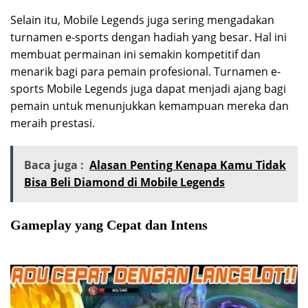
Selain itu, Mobile Legends juga sering mengadakan
turnamen e-sports dengan hadiah yang besar. Hal ini
membuat permainan ini semakin kompetitif dan
menarik bagi para pemain profesional. Turnamen e-
sports Mobile Legends juga dapat menjadi ajang bagi
pemain untuk menunjukkan kemampuan mereka dan
meraih prestasi.
Baca juga :
Alasan Penting Kenapa Kamu Tidak
Bisa Beli Diamond di Mobile Legends
Gameplay yang Cepat dan Intens