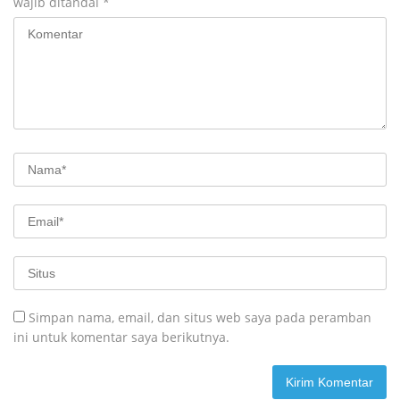
wajib ditandai
*
Simpan nama, email, dan situs web saya pada peramban
ini untuk komentar saya berikutnya.